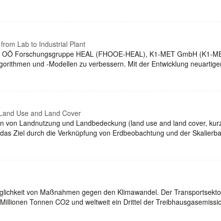
 from Lab to Industrial Plant
H OÖ Forschungsgruppe HEAL (FHOOE-HEAL), K1-MET GmbH (K1-MET) u
Algorithmen und -Modellen zu verbessern. Mit der Entwicklung neuarti
of Land Use and Land Cover
gen von Landnutzung und Landbedeckung (land use and land cover, kur
 das Ziel durch die Verknüpfung von Erdbeobachtung und der Skalierbar
inglichkeit von Maßnahmen gegen den Klimawandel. Der Transportsekto
00 Millionen Tonnen CO2 und weltweit ein Drittel der Treibhausgasemis