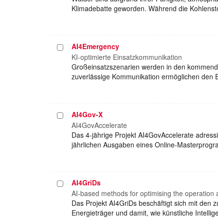
Klimadebatte geworden. Während die Kohlenstof
AI4Emergency
Projekt
auswählen
KI-optimierte Einsatzkommunikation
Großeinsatzszenarien werden in den kommenden 
zuverlässige Kommunikation ermöglichen den 
AI4Gov-X
Projekt
auswählen
AI4GovAccelerate
Das 4-jährige Projekt AI4GovAccelerate adressi
jährlichen Ausgaben eines Online-Masterprogra
AI4GriDs
Projekt
auswählen
AI-based methods for optimising the operation a
Das Projekt AI4GriDs beschäftigt sich mit den
Energieträger und damit, wie künstliche Intell