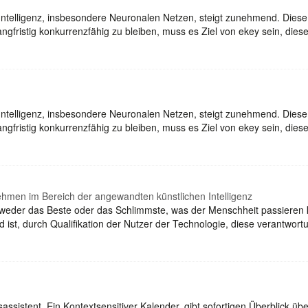
Intelligenz, insbesondere Neuronalen Netzen, steigt zunehmend. Dies
gfristig konkurrenzfähig zu bleiben, muss es Ziel von ekey sein, dies
Intelligenz, insbesondere Neuronalen Netzen, steigt zunehmend. Dies
gfristig konkurrenzfähig zu bleiben, muss es Ziel von ekey sein, dies
nehmen im Bereich der angewandten künstlichen Intelligenz
tweder das Beste oder das Schlimmste, was der Menschheit passieren
 ist, durch Qualifikation der Nutzer der Technologie, diese verantwo
sassistent. Ein Kontextsensitiver Kalender, gibt sofortigen Überblick ü