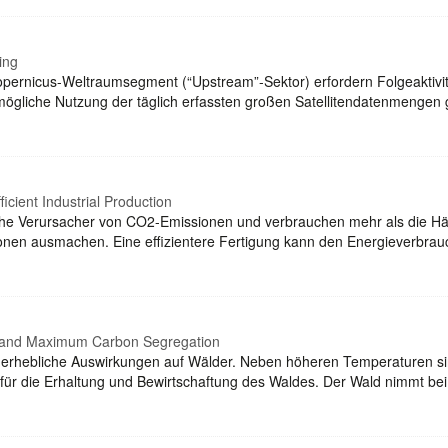
ing
Copernicus-Weltraumsegment (“Upstream”-Sektor) erfordern Folgeaktivi
estmögliche Nutzung der täglich erfassten großen Satellitendatenmenge
ficient Industrial Production
che Verursacher von CO2-Emissionen und verbrauchen mehr als die Hälf
ionen ausmachen. Eine effizientere Fertigung kann den Energieverbra
ng and Maximum Carbon Segregation
erhebliche Auswirkungen auf Wälder. Neben höheren Temperaturen sin
für die Erhaltung und Bewirtschaftung des Waldes. Der Wald nimmt be