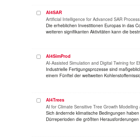
AI4SAR
Projekt
auswählen
Artificial Intelligence for Advanced SAR Process
Die erheblichen Investitionen Europas in das 
weiteren signifikanten Aktivitäten kann die b
AI4SimProd
Projekt
auswählen
AI-Assisted Simulation and Digital Twining for Ef
Industrielle Fertigungsprozesse sind maßgebli
einem Fünftel der weltweiten Kohlenstoffemiss
AI4Trees
Projekt
auswählen
AI for Climate Sensitive Tree Growth Modelli
Sich ändernde klimatische Bedingungen haben 
Dürreperioden die größten Herausforderungen 