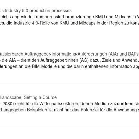
rds Industry 5.0 production processes
reichs angesiedelt und adressiert produzierende KMU und Midcaps in 
es, die Industrie 4.0-Reife von KMU und Midcaps in der Region zu kons
atisierbaren Auftraggeber-Informations-Anforderungen (AIA) und BAPs
 die AIA – dient den Auftraggeber:innen (AG) dazu, Ziele und Anwendun
rderungen an die BIM-Modelle und die darin enthaltenen Information ab
 Landscape, Setting a Course
M AT 2030) sieht für die Wirtschaftssektoren, denen Medien zuzuordnen s
t angegeben Beispielen ist nicht nur das Potenzial für die Anwendung 