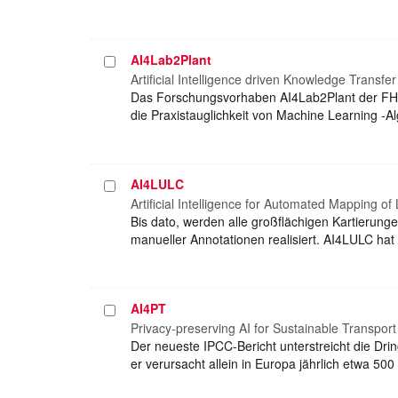
AI4Lab2Plant
Projekt
auswählen
Artificial Intelligence driven Knowledge Transfer
Das Forschungsvorhaben AI4Lab2Plant der F
die Praxistauglichkeit von Machine Learning -
AI4LULC
Projekt
auswählen
Artificial Intelligence for Automated Mapping 
Bis dato, werden alle großflächigen Kartierun
manueller Annotationen realisiert. AI4LULC hat
AI4PT
Projekt
auswählen
Privacy-preserving AI for Sustainable Transport
Der neueste IPCC-Bericht unterstreicht die Dr
er verursacht allein in Europa jährlich etwa 5