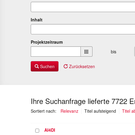
Inhalt
Projektzeitraum
Projektzeitraum
bis
von
bis
Suchen
Zurücksetzen
Ihre Suchanfrage lieferte 7722 
(ausgewäh
Sortiert nach:
Relevanz
Titel aufsteigend
Titel 
AI4DI
Projekt