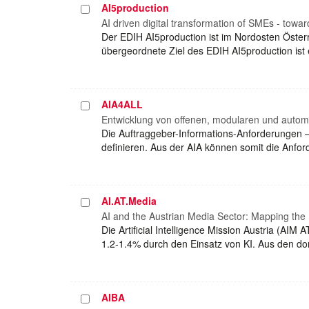
AI5production
Projekt
auswählen
AI driven digital transformation of SMEs - towa
Der EDIH AI5production ist im Nordosten Öster
übergeordnete Ziel des EDIH AI5production ist 
AIA4ALL
Projekt
auswählen
Entwicklung von offenen, modularen und autom
Die Auftraggeber-Informations-Anforderungen –
definieren. Aus der AIA können somit die Anfo
AI.AT.Media
Projekt
auswählen
AI and the Austrian Media Sector: Mapping the
Die Artificial Intelligence Mission Austria (AI
1.2-1.4% durch den Einsatz von KI. Aus den dor
AIBA
Projekt