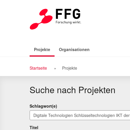
Zu
Zum
den
Inhalt
Suchergebnissen
(aktiv)
Projekte
Organisationen
Breadcrumb
Startseite
Projekte
Navigation
Suche nach Projekten
Schlagwort(e)
Titel