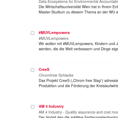
auswählen
Data Ecosystems for Environmental Accountabil
Die Wirtschaftsuniversität Wien hat in Ihrem En
Master-Studium zu diesem Thema an der WU ei
#MUVLempowers
Projekt
auswählen
#MUVLempowers
Wir wollen mit #MUVLempowers, Kindern und Juge
werden, die die Welt verbessern und Dinge eigen
CreeS
Projekt
auswählen
Chromfreie Schlacke
Das Projekt CreeS („Chrom free Slag“) adressi
Produktion und die Förderung der Kreislaufwir
AM 4 Industry
Projekt
auswählen
AM 4 Industry - Quality assurance and cost mod
Der Vorteil den die additive Fertigungstechnol