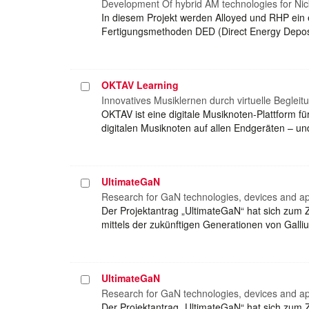
auswählen
Development Of hybrid AM technologies for Ni
In diesem Projekt werden Alloyed und RHP ein 
Fertigungsmethoden DED (Direct Energy Deposi
OKTAV Learning
Projekt
auswählen
Innovatives Musiklernen durch virtuelle Begleit
OKTAV ist eine digitale Musiknoten-Plattform 
digitalen Musiknoten auf allen Endgeräten – un
UltimateGaN
Projekt
auswählen
Research for GaN technologies, devices and ap
Der Projektantrag „UltimateGaN“ hat sich zum Z
mittels der zukünftigen Generationen von Galli
UltimateGaN
Projekt
auswählen
Research for GaN technologies, devices and ap
Der Projektantrag „UltimateGaN“ hat sich zum Z