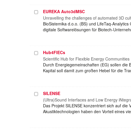
EUREKA Auto3dMSC
Projekt
auswählen
Unravelling the challenges of automated 3D cul
BioSistemika d.o.o. (BS) und LifeTaq-Analytics
digitale Softwarelösungen für Biotech-Unterneh
Hub4FlECs
Projekt
auswählen
Scientific Hub for Flexible Energy Communities
Durch Energiegemeinschaften (EG) sollen die B
Kapital soll damit zum großen Hebel für die Tr
SILENSE
Projekt
auswählen
(Ultra)Sound Interfaces and Low Energy iNteg
Das Projekt SILENSE konzentriert sich auf di
Akustiktechnologien haben den Vorteil eines viel