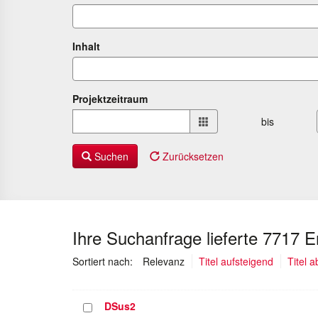
Inhalt
Projektzeitraum
Projektzeitraum
bis
von
bis
Suchen
Zurücksetzen
Ihre Suchanfrage lieferte 7717 
(ausgewählt)
Sortiert nach:
Relevanz
Titel aufsteigend
Titel 
DSus2
Projekt