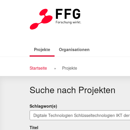
Zu
Zum
den
Inhalt
Suchergebnissen
(aktiv)
Projekte
Organisationen
Breadcrumb
Startseite
Projekte
Navigation
Suche nach Projekten
Schlagwort(e)
Titel