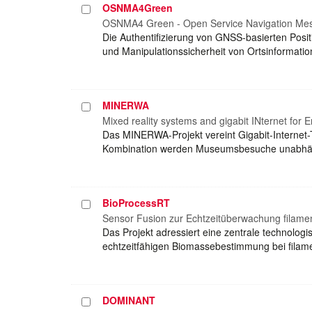
OSNMA4Green
Projekt
auswählen
OSNMA4 Green - Open Service Navigation Mess
Die Authentifizierung von GNSS-basierten Posi
und Manipulationssicherheit von Ortsinformati
MINERWA
Projekt
auswählen
Mixed reality systems and gigabit INternet for
Das MINERWA-Projekt vereint Gigabit-Internet-T
Kombination werden Museumsbesuche unabhängi
BioProcessRT
Projekt
auswählen
Sensor Fusion zur Echtzeitüberwachung filame
Das Projekt adressiert eine zentrale technologi
echtzeitfähigen Biomassebestimmung bei filamen
DOMINANT
Projekt