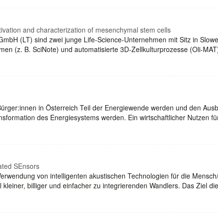
tivation and characterization of mesenchymal stem cells
 GmbH (LT) sind zwei junge Life-Science-Unternehmen mit Sitz in Slowen
men (z. B. SciNote) und automatisierte 3D-Zellkulturprozesse (Oli-MA
ürger:innen in Österreich Teil der Energiewende werden und den Ausb
ansformation des Energiesystems werden. Ein wirtschaftlicher Nutzen f
rated SEnsors
e Verwendung von intelligenten akustischen Technologien für die Men
 kleiner, billiger und einfacher zu integrierenden Wandlers. Das Ziel di