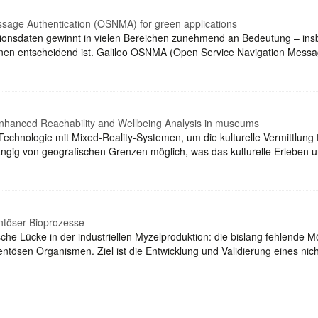
age Authentication (OSNMA) for green applications
tionsdaten gewinnt in vielen Bereichen zunehmend an Bedeutung – ins
onen entscheidend ist. Galileo OSNMA (Open Service Navigation Messag
 Enhanced Reachability and Wellbeing Analysis in museums
echnologie mit Mixed-Reality-Systemen, um die kulturelle Vermittlung t
g von geografischen Grenzen möglich, was das kulturelle Erleben un
ntöser Bioprozesse
sche Lücke in der industriellen Myzelproduktion: die bislang fehlende Mö
tösen Organismen. Ziel ist die Entwicklung und Validierung eines nic