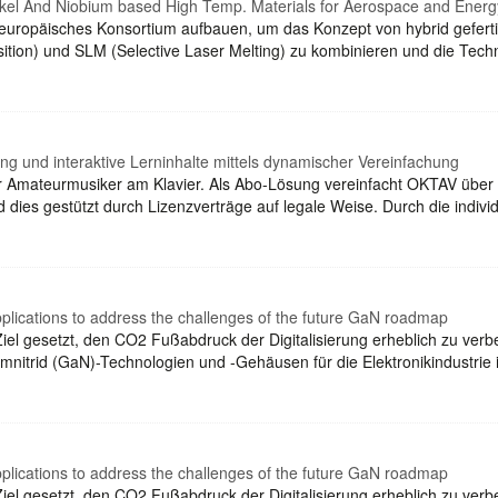
ckel And Niobium based High Temp. Materials for Aerospace and Energ
europäisches Konsortium aufbauen, um das Konzept von hybrid gefertig
tion) und SLM (Selective Laser Melting) zu kombinieren und die Tec
ung und interaktive Lerninhalte mittels dynamischer Vereinfachung
für Amateurmusiker am Klavier. Als Abo-Lösung vereinfacht OKTAV über
d dies gestützt durch Lizenzverträge auf legale Weise. Durch die indi
plications to address the challenges of the future GaN roadmap
iel gesetzt, den CO2 Fußabdruck der Digitalisierung erheblich zu verbe
umnitrid (GaN)-Technologien und -Gehäusen für die Elektronikindustrie
plications to address the challenges of the future GaN roadmap
iel gesetzt, den CO2 Fußabdruck der Digitalisierung erheblich zu verbe