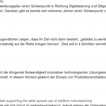
ity
twicklungsplan einen Schwerpunkt in Richtung Digitalisierung und Ditig
n. Daneben gibt es bereits seit mehreren Jahren einen Schwerpunkt 
ndlichen zeigen, dass ihr Ziel nicht darin besteht, „gebildet zu werd
ständig auf die Reihe kriegen können“. Dies soll in 4 Schritten vermit
ert die dringende Notwendigkeit innovativer technologischer Lösungsk
tschaft. In diesem Kontext gewinnt der Einsatz von Produktionsrückst
els supporting the wide spread use of additive manufacturing
ogie mit sich bringt ist weitgehend bekannt, jedoch stehen die Unterne