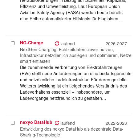
Herausforderungen in Bezug auf Sicherheit, Kapazität,
Effizienz und Umweltleistung. Laut European Union
Aviation Safety Agency (EASA) werden heute bereits
eine Reihe automatisierter Hilfstools für Fluglotsen…
NG-Charge
Projekt
laufend
2026-2027
auswählen
NextGen Charging: Echtzeitdaten clever nutzen,
Infrastruktur netzdienlich auslegen und optimieren, Netze
smart entlasten
Die zunehmende Verbreitung von Elektrofahrzeugen
(EVs) stellt neue Anforderungen an eine bedarfsgerechte
und netzdienliche Ladeinfrastruktur. Für deren gezielte
Weiterentwicklung ist ein tiefgehendes Verständnis des
Ladeverhaltens essenziell – insbesondere, um
Ladevorgänge netzfreundlich zu gestalten…
nexyo DataHub
Projekt
laufend
2022-2023
auswählen
Entwicklung des nexyo DataHub als dezentrale Data-
Sharing-Technologie