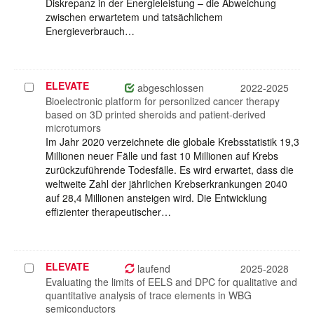
Diskrepanz in der Energieleistung – die Abweichung
zwischen erwartetem und tatsächlichem
Energieverbrauch…
ELEVATE
Projekt
abgeschlossen
2022-2025
auswählen
Bioelectronic platform for personlized cancer therapy
based on 3D printed sheroids and patient-derived
microtumors
Im Jahr 2020 verzeichnete die globale Krebsstatistik 19,3
Millionen neuer Fälle und fast 10 Millionen auf Krebs
zurückzuführende Todesfälle. Es wird erwartet, dass die
weltweite Zahl der jährlichen Krebserkrankungen 2040
auf 28,4 Millionen ansteigen wird. Die Entwicklung
effizienter therapeutischer…
ELEVATE
Projekt
laufend
2025-2028
auswählen
Evaluating the limits of EELS and DPC for qualitative and
quantitative analysis of trace elements in WBG
semiconductors