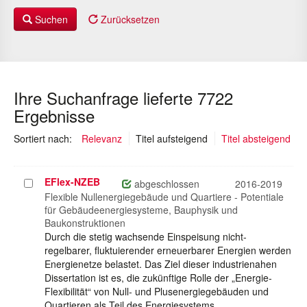
Suchen
Zurücksetzen
Ihre Suchanfrage lieferte 7722
Ergebnisse
(ausgewählt)
Sortiert nach:
Relevanz
Titel aufsteigend
Titel absteigend
EFlex-NZEB
Projekt
abgeschlossen
2016-2019
auswählen
Flexible Nullenergiegebäude und Quartiere - Potentiale
für Gebäudeenergiesysteme, Bauphysik und
Baukonstruktionen
Durch die stetig wachsende Einspeisung nicht-
regelbarer, fluktuierender erneuerbarer Energien werden
Energienetze belastet. Das Ziel dieser industrienahen
Dissertation ist es, die zukünftige Rolle der „Energie-
Flexibilität“ von Null- und Plusenergiegebäuden und
Quartieren als Teil des Energiesystems…