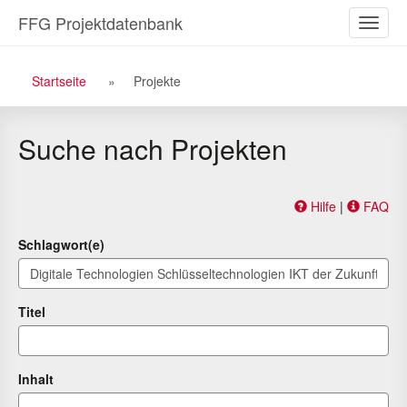
Zu
Zum
FFG Projektdatenbank
Naviga
den
Inhalt
ein-/a
Suchergebnissen
Breadcrumb
Startseite
Projekte
Navigation
Suche nach Projekten
Hilfe
|
FAQ
Schlagwort(e)
Titel
Inhalt