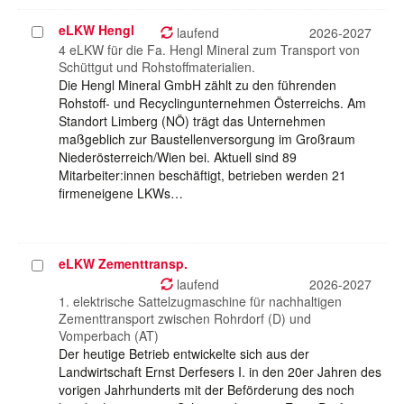
eLKW Hengl
Projekt
laufend
2026-2027
auswählen
4 eLKW für die Fa. Hengl Mineral zum Transport von
Schüttgut und Rohstoffmaterialien.
Die Hengl Mineral GmbH zählt zu den führenden
Rohstoff- und Recyclingunternehmen Österreichs. Am
Standort Limberg (NÖ) trägt das Unternehmen
maßgeblich zur Baustellenversorgung im Großraum
Niederösterreich/Wien bei. Aktuell sind 89
Mitarbeiter:innen beschäftigt, betrieben werden 21
firmeneigene LKWs…
eLKW Zementtransp.
Projekt
auswählen
laufend
2026-2027
1. elektrische Sattelzugmaschine für nachhaltigen
Zementtransport zwischen Rohrdorf (D) und
Vomperbach (AT)
Der heutige Betrieb entwickelte sich aus der
Landwirtschaft Ernst Derfesers I. in den 20er Jahren des
vorigen Jahrhunderts mit der Beförderung des noch