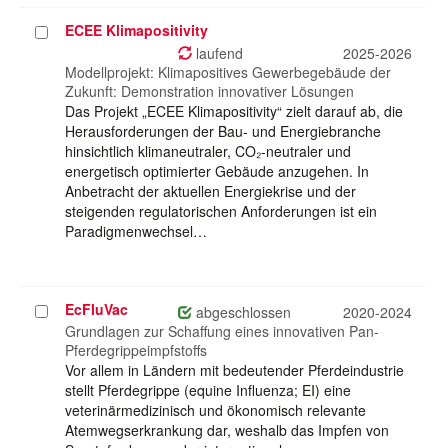
ECEE Klimapositivity
Projekt
auswählen
laufend
2025-2026
Modellprojekt: Klimapositives Gewerbegebäude der
Zukunft: Demonstration innovativer Lösungen
Das Projekt „ECEE Klimapositivity“ zielt darauf ab, die
Herausforderungen der Bau- und Energiebranche
hinsichtlich klimaneutraler, CO₂-neutraler und
energetisch optimierter Gebäude anzugehen. In
Anbetracht der aktuellen Energiekrise und der
steigenden regulatorischen Anforderungen ist ein
Paradigmenwechsel…
EcFluVac
Projekt
abgeschlossen
2020-2024
auswählen
Grundlagen zur Schaffung eines innovativen Pan-
Pferdegrippeimpfstoffs
Vor allem in Ländern mit bedeutender Pferdeindustrie
stellt Pferdegrippe (equine Influenza; EI) eine
veterinärmedizinisch und ökonomisch relevante
Atemwegserkrankung dar, weshalb das Impfen von