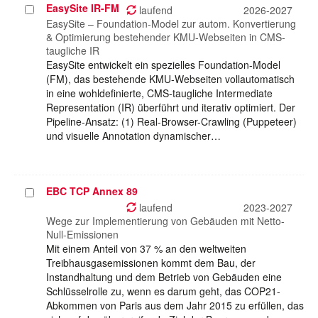
EasySite IR-FM
Projekt
laufend
2026-2027
auswählen
EasySite – Foundation-Model zur autom. Konvertierung
& Optimierung bestehender KMU-Webseiten in CMS-
taugliche IR
EasySite entwickelt ein spezielles Foundation-Model
(FM), das bestehende KMU-Webseiten vollautomatisch
in eine wohldefinierte, CMS-taugliche Intermediate
Representation (IR) überführt und iterativ optimiert. Der
Pipeline-Ansatz: (1) Real-Browser-Crawling (Puppeteer)
und visuelle Annotation dynamischer…
EBC TCP Annex 89
Projekt
auswählen
laufend
2023-2027
Wege zur Implementierung von Gebäuden mit Netto-
Null-Emissionen
Mit einem Anteil von 37 % an den weltweiten
Treibhausgasemissionen kommt dem Bau, der
Instandhaltung und dem Betrieb von Gebäuden eine
Schlüsselrolle zu, wenn es darum geht, das COP21-
Abkommen von Paris aus dem Jahr 2015 zu erfüllen, das