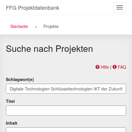
Zu
Zum
FFG Projektdatenbank
Naviga
den
Inhalt
ein-/a
Suchergebnissen
Breadcrumb
Startseite
Projekte
Navigation
Suche nach Projekten
Hilfe
|
FAQ
Schlagwort(e)
Titel
Inhalt