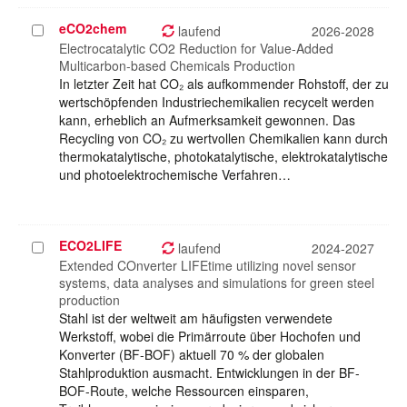
eCO2chem
Projekt
laufend
2026-2028
auswählen
Electrocatalytic CO2 Reduction for Value-Added
Multicarbon-based Chemicals Production
In letzter Zeit hat CO₂ als aufkommender Rohstoff, der zu
wertschöpfenden Industriechemikalien recycelt werden
kann, erheblich an Aufmerksamkeit gewonnen. Das
Recycling von CO₂ zu wertvollen Chemikalien kann durch
thermokatalytische, photokatalytische, elektrokatalytische
und photoelektrochemische Verfahren…
ECO2LIFE
Projekt
laufend
2024-2027
auswählen
Extended COnverter LIFEtime utilizing novel sensor
systems, data analyses and simulations for green steel
production
Stahl ist der weltweit am häufigsten verwendete
Werkstoff, wobei die Primärroute über Hochofen und
Konverter (BF-BOF) aktuell 70 % der globalen
Stahlproduktion ausmacht. Entwicklungen in der BF-
BOF-Route, welche Ressourcen einsparen,