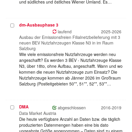
und südliches und östliches Wiener Umland. Es…
dm-Ausbauphase 3
Projekt
auswählen
laufend
2025-2026
Ausbau der Emissionsfreien Filialnetzbelieferung mit 3
neuen BEV Nutzfahrzeugen Klasse N3 in im Raum
Salzburg
Wie viele emissionsfreie Nutzfahrzeuge werden neu
angeschafft? Es werden 3 BEV - Nutzfahrzeuge Klasse
N3, über 18to, ohne Aufbau, angeschafft. Wann und wo
kommen die neuen Nutzfahrzeuge zum Einsatz? Die
Nutzfahrzeuge kommen ab Jänner 2026 im Großraum
Salzburg (Postleitgebieten 50**, 51**, 52**, 53**…
DMA
Projekt
abgeschlossen
2016-2019
auswählen
Data Market Austria
Die heute verfügbare Anzahl an Daten bzw. die täglich
produzierten Datenmengen haben eine bis dato
ungeahnte Größe angenommen – Daten sind zu einem