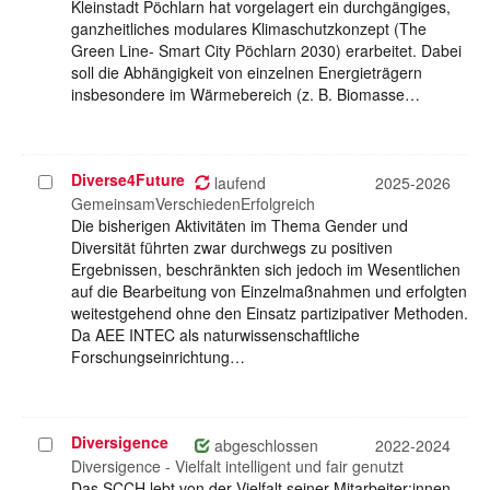
Kleinstadt Pöchlarn hat vorgelagert ein durchgängiges,
ganzheitliches modulares Klimaschutzkonzept (The
Green Line- Smart City Pöchlarn 2030) erarbeitet. Dabei
soll die Abhängigkeit von einzelnen Energieträgern
insbesondere im Wärmebereich (z. B. Biomasse…
Diverse4Future
Projekt
laufend
2025-2026
auswählen
GemeinsamVerschiedenErfolgreich
Die bisherigen Aktivitäten im Thema Gender und
Diversität führten zwar durchwegs zu positiven
Ergebnissen, beschränkten sich jedoch im Wesentlichen
auf die Bearbeitung von Einzelmaßnahmen und erfolgten
weitestgehend ohne den Einsatz partizipativer Methoden.
Da AEE INTEC als naturwissenschaftliche
Forschungseinrichtung…
Diversigence
Projekt
abgeschlossen
2022-2024
auswählen
Diversigence - Vielfalt intelligent und fair genutzt
Das SCCH lebt von der Vielfalt seiner Mitarbeiter:innen,