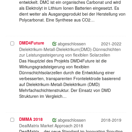
entwickelt. DMC ist ein organisches Carbonat und wird
als Elektrolyt in Lithium Ionen Batterien eingesetzt. Es
dient weiter als Ausgangsprodukt bei der Herstellung von
Polycarbonat. Eine Synthese aus CO2…
DMD4Future
Projekt
abgeschlossen
2021-2022
auswählen
Dielektrikum-Metall-Dielektrikum(DMD)-Dünnschichten
zur Leistungssteigerung von flexiblen Solarzellen
Das Hauptziel des Projekts DMD4Future ist die
Wirkungsgradsteigerung von flexiblen
Dünnschichtsolarzellen durch die Entwicklung einer
verbesserten, transparenten Frontelektrode basierend
auf Dielektrikum-Metall-Dielektrikum (DMD)
Mehrfachschichtenstruktur. Der Einsatz von DMD
Strukturen im Vergleich…
DMMA 2018
Projekt
abgeschlossen
2018-2019
auswählen
DealMatrix Market Approach 2018
DealMatrix – der neue Standard im Innovation Scouting