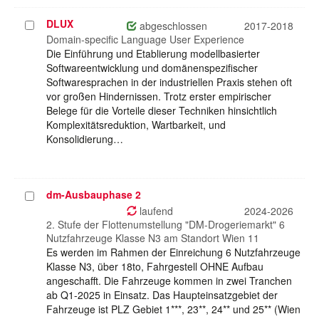
DLUX
Projekt
abgeschlossen
2017-2018
auswählen
Domain-specific Language User Experience
Die Einführung und Etablierung modellbasierter
Softwareentwicklung und domänenspezifischer
Softwaresprachen in der industriellen Praxis stehen oft
vor großen Hindernissen. Trotz erster empirischer
Belege für die Vorteile dieser Techniken hinsichtlich
Komplexitätsreduktion, Wartbarkeit, und
Konsolidierung…
dm-Ausbauphase 2
Projekt
auswählen
laufend
2024-2026
2. Stufe der Flottenumstellung "DM-Drogeriemarkt" 6
Nutzfahrzeuge Klasse N3 am Standort Wien 11
Es werden im Rahmen der Einreichung 6 Nutzfahrzeuge
Klasse N3, über 18to, Fahrgestell OHNE Aufbau
angeschafft. Die Fahrzeuge kommen in zwei Tranchen
ab Q1-2025 in Einsatz. Das Haupteinsatzgebiet der
Fahrzeuge ist PLZ Gebiet 1***, 23**, 24** und 25** (Wien