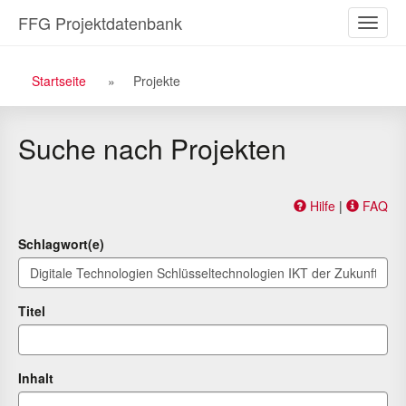
Zu
Zum
FFG Projektdatenbank
Naviga
den
Inhalt
ein-/a
Suchergebnissen
Breadcrumb
Startseite
Projekte
Navigation
Suche nach Projekten
Hilfe
|
FAQ
Schlagwort(e)
Titel
Inhalt