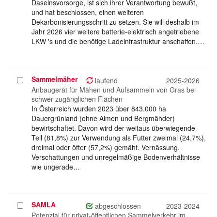
Daseinsvorsorge, ist sich ihrer Verantwortung bewußt,
und hat beschlossen, einen weiteren
Dekarbonisierungsschritt zu setzen. Sie will deshalb im
Jahr 2026 vier weitere batterie-elektrisch angetriebene
LKW 's und die benötige Ladeinfrastruktur anschaffen.…
Sammelmäher
Projekt
laufend
2025-2026
auswählen
Anbaugerät für Mähen und Aufsammeln von Gras bei
schwer zugänglichen Flächen
In Österreich wurden 2023 über 843.000 ha
Dauergrünland (ohne Almen und Bergmähder)
bewirtschaftet. Davon wird der weitaus überwiegende
Teil (81,8%) zur Verwendung als Futter zweimal (24,7%),
dreimal oder öfter (57,2%) gemäht. Vernässung,
Verschattungen und unregelmäßige Bodenverhältnisse
wie ungerade…
SAMLA
Projekt
abgeschlossen
2023-2024
auswählen
Potenzial für privat-öffentlichen Sammelverkehr im