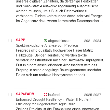
unseres digitalen Zeitalters, da derzeitige Festplatten
und Solid-State-Laufwerke regelmäßig ausgetauscht
werden müssen, um z.B. auch Datenverlust zu
verhindern. Zudem verbrauchen diese sehr viel Energie.
Im Gegensatz dazu wären keramische Datenspeicher…
SAPP
Projekt
abgeschlossen
2021-2024
auswählen
Spektroskopische Analyse von Prepregs
Prepregs sind qualitativ hochwertige Faser Matrix
Halbzeuge. Bei der Herstellung werden textile
Verstärkungsstrukturen mit einer Harzmatrix imprägniert.
Erst in einem anschließenden Arbeitsschritt wird das
Prepreg in seine endgültige Bauteilgeometrie überführt.
Da es sich um reaktive Harzsysteme handelt…
SAP4FARM
Projekt
laufend
2025-2027
auswählen
Enhanced Drought Resiliency + Water & Nutrient
Efficiency for Regenerative Agriculture
Ziel des Projekts ist die Entwicklung eines innovativen,