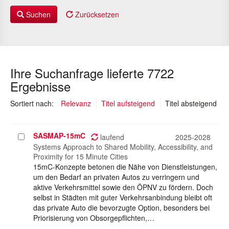
Suchen
Zurücksetzen
Ihre Suchanfrage lieferte 7722
Ergebnisse
(au
Sortiert nach:
Relevanz
Titel aufsteigend
Titel absteigend
SASMAP-15mC
Projekt
laufend
2025-2028
auswählen
Systems Approach to Shared Mobility, Accessibility, and
Proximity for 15 Minute Cities
15mC-Konzepte betonen die Nähe von Dienstleistungen,
um den Bedarf an privaten Autos zu verringern und
aktive Verkehrsmittel sowie den ÖPNV zu fördern. Doch
selbst in Städten mit guter Verkehrsanbindung bleibt oft
das private Auto die bevorzugte Option, besonders bei
Priorisierung von Obsorgepflichten,…