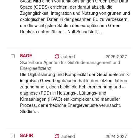
SAGE wird einen voll funktionsfähigen Green Deal Data
Space (GDDS) errichten, der darauf abzielt, die
Zugänglichkeit, Integration und Nutzung von grünen und
ökologischen Daten in der gesamten EU zu verbessern,
um die wichtigsten Säulen des europäischen Green
Deals zu unterstützen – Null-Schadstoff,…
SAGE
Projekt
laufend
2025-2027
auswählen
Skalierbare Agenten für Gebäudemanagement und
Energieeffizienz
Die Digitalisierung und Komplexität der Gebäudetechnik
in großen Gewerbegebäuden hat in den letzten Jahren
zugenommen, doch bleibt die Fehlererkennung und -
diagnose (FDD) in Heizungs-, Lüftungs- und
Klimaanlagen (HVAC) ein komplexer und manueller
Prozess, der erhebliche Energieverluste verursacht.
Studien…
SAFIR
Projekt
laufend
2024-2027