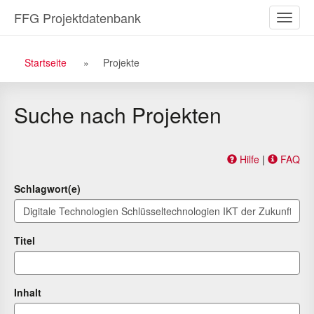
Zu
Zum
FFG Projektdatenbank
Naviga
den
Inhalt
ein-/a
Suchergebnissen
Breadcrumb
Startseite
Projekte
Navigation
Suche nach Projekten
Hilfe
|
FAQ
Schlagwort(e)
Titel
Inhalt