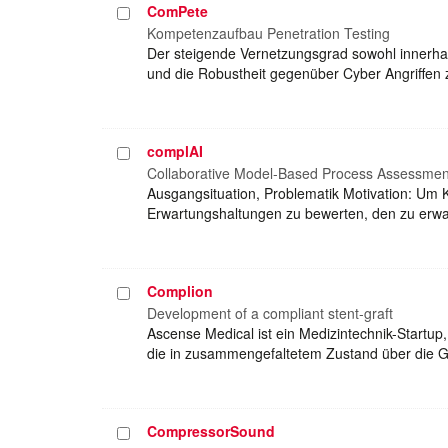
ComPete
Projekt
auswählen
Kompetenzaufbau Penetration Testing
Der steigende Vernetzungsgrad sowohl innerha
und die Robustheit gegenüber Cyber Angriffen 
complAI
Projekt
auswählen
Collaborative Model-Based Process Assessment 
Ausgangsituation, Problematik Motivation: Um K
Erwartungshaltungen zu bewerten, den zu erwa
Complion
Projekt
auswählen
Development of a compliant stent-graft
Ascense Medical ist ein Medizintechnik-Startup,
die in zusammengefaltetem Zustand über die Ge
CompressorSound
Projekt