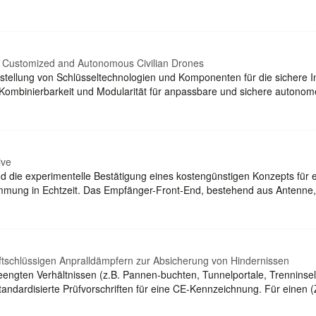
r Customized and Autonomous Civilian Drones
tellung von Schlüsseltechnologien und Komponenten für die sichere Int
binierbarkeit und Modularität für anpassbare und sichere autonome 
ive
 und die experimentelle Bestätigung eines kostengünstigen Konzepts fü
mmung in Echtzeit. Das Empfänger-Front-End, bestehend aus Antenne
aftschlüssigen Anpralldämpfern zur Absicherung von Hindernissen
eengten Verhältnissen (z.B. Pannen-buchten, Tunnelportale, Trenninsel
andardisierte Prüfvorschriften für eine CE-Kennzeichnung. Für einen