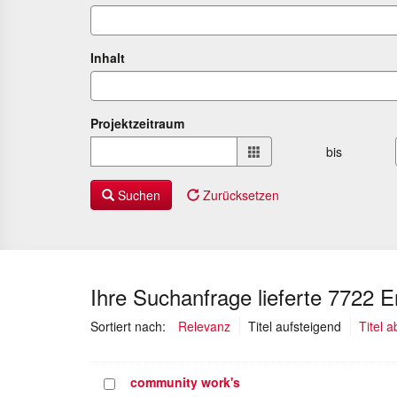
Inhalt
Projektzeitraum
Projektzeitraum
bis
von
bis
Suchen
Zurücksetzen
Ihre Suchanfrage lieferte 7722 
(ausgewäh
Sortiert nach:
Relevanz
Titel aufsteigend
Titel 
community work's
Projekt