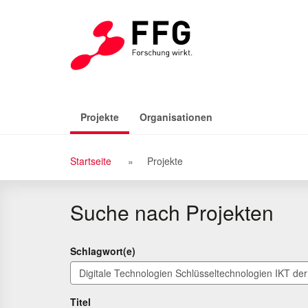
Zu
Zum
den
Inhalt
Suchergebnissen
(aktiv)
Projekte
Organisationen
Breadcrumb
Startseite
Projekte
Navigation
Suche nach Projekten
Schlagwort(e)
Titel