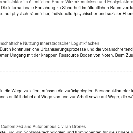
heitsfaktor im öffentlichen Raum: Wirkerkenntnisse und Erfolgsfaktor
Die internationale Forschung zu Sicherheit im öffentlichen Raum verdeu
se auf physisch-räumlicher, individueller/psychischer und sozialer 
schaftliche Nutzung innerstädtischer Logistikflächen
n Durch kontinuierliche Urbanisierungsprozesse und die voranschreit
arsamer Umgang mit der knappen Ressource Boden von Nöten. Beim Zus
n die Wege zu leiten, müssen die zurückgelegten Personenkilometer im 
ands entfällt dabei auf Wege von und zur Arbeit sowie auf Wege, die w
r Customized and Autonomous Civilian Drones
tellung von Schlüsseltechnologien und Komponenten für die sichere Int