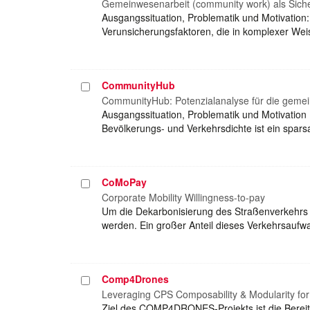
auswählen
Gemeinwesenarbeit (community work) als Sicher
Ausgangssituation, Problematik und Motivation: 
Verunsicherungsfaktoren, die in komplexer Wei
CommunityHub
Projekt
auswählen
CommunityHub: Potenzialanalyse für die gemein
Ausgangssituation, Problematik und Motivatio
Bevölkerungs- und Verkehrsdichte ist ein sp
CoMoPay
Projekt
auswählen
Corporate Mobility Willingness-to-pay
Um die Dekarbonisierung des Straßenverkehrs i
werden. Ein großer Anteil dieses Verkehrsaufw
Comp4Drones
Projekt
auswählen
Leveraging CPS Composability & Modularity fo
Ziel des COMP4DRONES-Projekts ist die Bereits