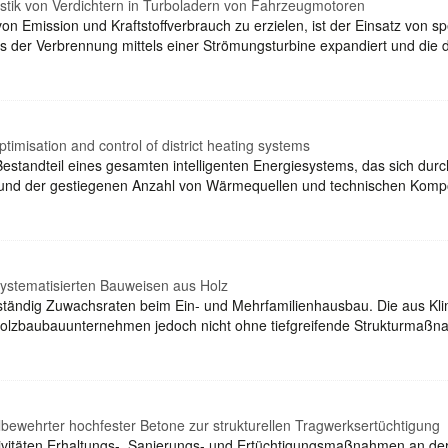
stik von Verdichtern in Turboladern von Fahrzeugmotoren
on Emission und Kraftstoffverbrauch zu erzielen, ist der Einsatz von s
s der Verbrennung mittels einer Strömungsturbine expandiert und di
ptimisation and control of district heating systems
estandteil eines gesamten intelligenten Energiesystems, das sich dur
grund der gestiegenen Anzahl von Wärmequellen und technischen Ko
systematisierten Bauweisen aus Holz
 ständig Zuwachsraten beim Ein- und Mehrfamilienhausbau. Die aus Kli
 Holzbaubauunternehmen jedoch nicht ohne tiefgreifende Strukturmaß
ilbewehrter hochfester Betone zur strukturellen Tragwerksertüchtigung
ktivitäten Erhaltungs-, Sanierungs- und Ertüchtigungsmaßnahmen an d