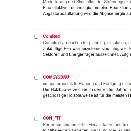
auswählen
Modellierung und Simulation der Strömungsaku
Eine effektive Technologie, um eine Reduktion v
Abgasturboaufladung wird die Abgasenergie au
ComRed
Projekt
auswählen
Complexity reduction for planning, simulation, o
Zukünftige Fernwärmesysteme sind integraler B
Sektoren und Energieträger auszeichnet. Auf
COMSYSBAU
Projekt
auswählen
computergestützte Planung und Fertigung mit 
Der Holzbau verzeichnet in den letzten Jahren
geschossige Holzbauweise ist für die meisten
CON_FIT
Projekt
auswählen
Performanceorientierter Einsatz faser- und text
In Mitteleuropa betreffen über 50% aller Baua