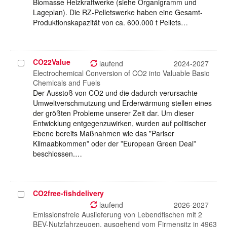
Biomasse Heizkraftwerke (siehe Organigramm und
Lageplan). Die RZ-Pelletswerke haben eine Gesamt-
Produktionskapazität von ca. 600.000 t Pellets…
CO22Value
Projekt
laufend
2024-2027
auswählen
Electrochemical Conversion of CO2 into Valuable Basic
Chemicals and Fuels
Der Ausstoß von CO2 und die dadurch verursachte
Umweltverschmutzung und Erderwärmung stellen eines
der größten Probleme unserer Zeit dar. Um dieser
Entwicklung entgegenzuwirken, wurden auf politischer
Ebene bereits Maßnahmen wie das ”Pariser
Klimaabkommen” oder der ”European Green Deal”
beschlossen.…
CO2free-fishdelivery
Projekt
auswählen
laufend
2026-2027
Emissionsfreie Auslieferung von Lebendfischen mit 2
BEV-Nutzfahrzeugen, ausgehend vom Firmensitz in 4963