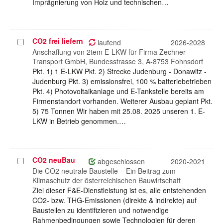
Imprägnierung von Holz und technischen…
CO2 frei liefern
Projekt
laufend
2026-2028
auswählen
Anschaffung von 2tem E-LKW für Firma Zechner
Transport GmbH, Bundesstrasse 3, A-8753 Fohnsdorf
Pkt. 1) 1 E-LKW Pkt. 2) Strecke Judenburg - Donawitz -
Judenburg Pkt. 3) emissionsfrei, 100 % batteriebetrieben
Pkt. 4) Photovoltaikanlage und E-Tankstelle bereits am
Firmenstandort vorhanden. Weiterer Ausbau geplant Pkt.
5) 75 Tonnen Wir haben mit 25.08. 2025 unseren 1. E-
LKW in Betrieb genommen.…
CO2 neuBau
Projekt
abgeschlossen
2020-2021
auswählen
Die CO2 neutrale Baustelle – Ein Beitrag zum
Klimaschutz der österreichischen Bauwirtschaft
Ziel dieser F&E-Dienstleistung ist es, alle entstehenden
CO2- bzw. THG-Emissionen (direkte & indirekte) auf
Baustellen zu identifizieren und notwendige
Rahmenbedingungen sowie Technologien für deren