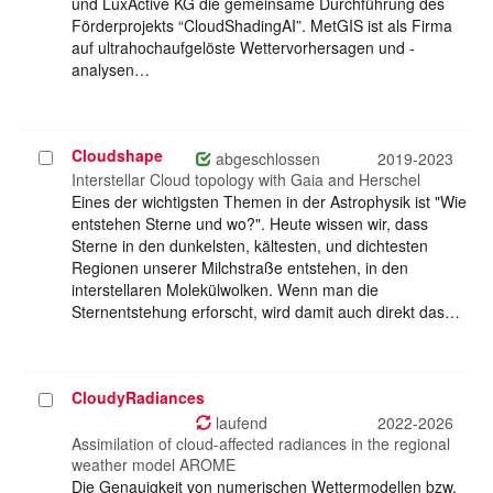
und LuxActive KG die gemeinsame Durchführung des
Förderprojekts “CloudShadingAI”. MetGIS ist als Firma
auf ultrahochaufgelöste Wettervorhersagen und -
analysen…
Cloudshape
Projekt
abgeschlossen
2019-2023
auswählen
Interstellar Cloud topology with Gaia and Herschel
Eines der wichtigsten Themen in der Astrophysik ist "Wie
entstehen Sterne und wo?". Heute wissen wir, dass
Sterne in den dunkelsten, kältesten, und dichtesten
Regionen unserer Milchstraße entstehen, in den
interstellaren Molekülwolken. Wenn man die
Sternentstehung erforscht, wird damit auch direkt das…
CloudyRadiances
Projekt
auswählen
laufend
2022-2026
Assimilation of cloud-affected radiances in the regional
weather model AROME
Die Genauigkeit von numerischen Wettermodellen bzw.