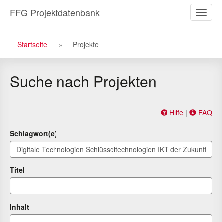
Zu
Zum
FFG Projektdatenbank
Naviga
den
Inhalt
ein-/a
Suchergebnissen
Breadcrumb
Startseite
Projekte
Navigation
Suche nach Projekten
Hilfe
|
FAQ
Schlagwort(e)
Titel
Inhalt