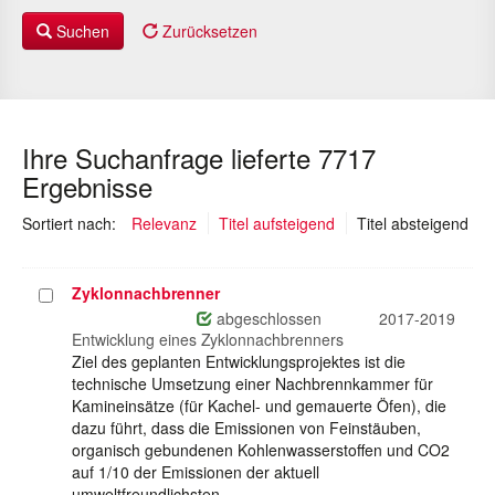
Suchen
Zurücksetzen
Ihre Suchanfrage lieferte 7717
Ergebnisse
(au
Sortiert nach:
Relevanz
Titel aufsteigend
Titel absteigend
Zyklonnachbrenner
Projekt
auswählen
abgeschlossen
2017-2019
Entwicklung eines Zyklonnachbrenners
Ziel des geplanten Entwicklungsprojektes ist die
technische Umsetzung einer Nachbrennkammer für
Kamineinsätze (für Kachel- und gemauerte Öfen), die
dazu führt, dass die Emissionen von Feinstäuben,
organisch gebundenen Kohlenwasserstoffen und CO2
auf 1/10 der Emissionen der aktuell
umweltfreundlichsten…