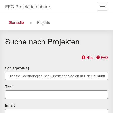
Zu
Zum
FFG Projektdatenbank
Naviga
den
Inhalt
ein-/a
Suchergebnissen
Breadcrumb
Startseite
Projekte
Navigation
Suche nach Projekten
Hilfe
|
FAQ
Schlagwort(e)
Titel
Inhalt