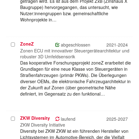
getragen wird. Es ist aus dem Projekt ZxB (Zinshaus X
Baugruppe) hervorgegangen, das untersucht, wie
Nutzer:innengruppen bzw. gemeinschaftliche
Wohnprojekte in…
ZoneZ
Projekt
abgeschlossen
2021-2024
auswählen
Zonen ECU mit innovativer Steuergerätearchitektur und
robuster 3D Umfeldsensorik
Das kooperative Forschungsprojekt zoneZ erarbeitet die
Grundlagen für eine neue Klasse von Steuergeräten in
Straßenfahrzeugen (primär PKWs). Die Überlegungen
diverser OEMs, die elektronische Fahrzeugarchitektur in
der Zukunft auf Zonen (über geometrische Nähe
definiert, im Gegensatz zu den funktional…
ZKW Diversity
Projekt
laufend
2025-2027
auswählen
ZKW Diversity Initiative
Diversity bei ZKW ZKW ist ein führenden Hersteller von
Lichtsystemen im Automotive-Bereich, der die Vielfalt