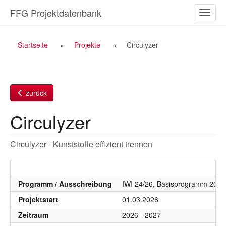
Zum
FFG Projektdatenbank
Naviga
Inhalt
ein-/a
Breadcrumb
Startseite
Projekte
Circulyzer
Navigation
zurück
Circulyzer
Circulyzer - Kunststoffe effizient trennen
Programm / Ausschreibung
IWI 24/26, Basisprogramm 2026
Projektstart
01.03.2026
Zeitraum
2026 - 2027