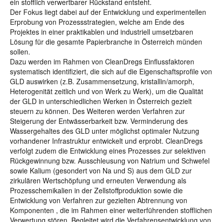
ein stofflich verwertbarer Rückstand entsteht.
Der Fokus liegt dabei auf der Entwicklung und experimentellen
Erprobung von Prozessstrategien, welche am Ende des
Projektes in einer praktikablen und industriell umsetzbaren
Lösung für die gesamte Papierbranche in Österreich münden
sollen.
Dazu werden im Rahmen von CleanDregs Einflussfaktoren
systematisch identifiziert, die sich auf die Eigenschaftsprofile von
GLD auswirken (z.B. Zusammensetzung, kristallin/amorph,
Heterogenität zeitlich und von Werk zu Werk), um die Qualität
der GLD in unterschiedlichen Werken in Österreich gezielt
steuern zu können. Des Weiteren werden Verfahren zur
Steigerung der Entwässerbarkeit bzw. Verminderung des
Wassergehaltes des GLD unter möglichst optimaler Nutzung
vorhandener Infrastruktur entwickelt und erprobt. CleanDregs
verfolgt zudem die Entwicklung eines Prozesses zur selektiven
Rückgewinnung bzw. Ausschleusung von Natrium und Schwefel
sowie Kalium (gesondert von Na und S) aus dem GLD zur
zirkulären Wertschöpfung und erneuten Verwendung als
Prozesschemikalien in der Zellstoffproduktion sowie die
Entwicklung von Verfahren zur gezielten Abtrennung von
Komponenten , die im Rahmen einer weiterführenden stofflichen
Verwertung stören. Begleitet wird die Verfahrensentwicklung von