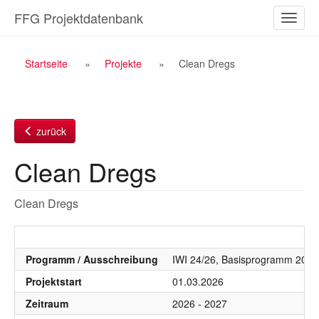
Zum
FFG Projektdatenbank
Naviga
Inhalt
ein-/a
Breadcrumb
Startseite
Projekte
Clean Dregs
Navigation
zurück
Clean Dregs
Clean Dregs
Programm / Ausschreibung
IWI 24/26, Basisprogramm 2026
Projektstart
01.03.2026
Zeitraum
2026 - 2027