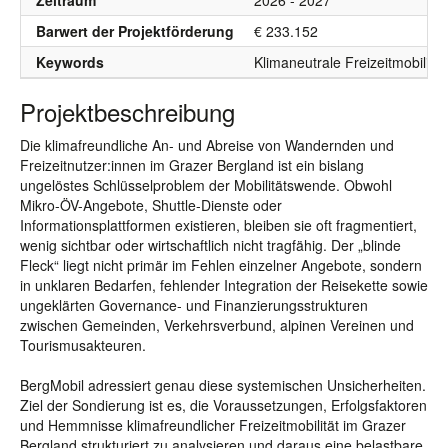
Zeitraum
2026 - 2027
Barwert der Projektförderung
€ 233.152
Keywords
Klimaneutrale Freizeitmobilitä
Projektbeschreibung
Die klimafreundliche An- und Abreise von Wandernden und
Freizeitnutzer:innen im Grazer Bergland ist ein bislang
ungelöstes Schlüsselproblem der Mobilitätswende. Obwohl
Mikro-ÖV-Angebote, Shuttle-Dienste oder
Informationsplattformen existieren, bleiben sie oft fragmentiert,
wenig sichtbar oder wirtschaftlich nicht tragfähig. Der „blinde
Fleck“ liegt nicht primär im Fehlen einzelner Angebote, sondern
in unklaren Bedarfen, fehlender Integration der Reisekette sowie
ungeklärten Governance- und Finanzierungsstrukturen
zwischen Gemeinden, Verkehrsverbund, alpinen Vereinen und
Tourismusakteuren.
BergMobil adressiert genau diese systemischen Unsicherheiten.
Ziel der Sondierung ist es, die Voraussetzungen, Erfolgsfaktoren
und Hemmnisse klimafreundlicher Freizeitmobilität im Grazer
Bergland strukturiert zu analysieren und daraus eine belastbare