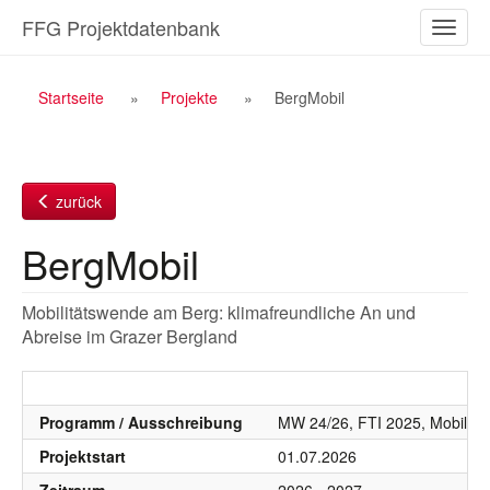
Zum
FFG Projektdatenbank
Naviga
Inhalt
ein-/a
Breadcrumb
Startseite
Projekte
BergMobil
Navigation
zurück
BergMobil
Mobilitätswende am Berg: klimafreundliche An und
Abreise im Grazer Bergland
Programm / Ausschreibung
MW 24/26, FTI 2025, Mobilität
Projektstart
01.07.2026