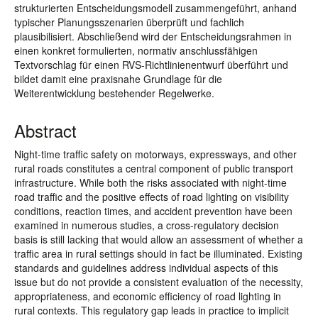
strukturierten Entscheidungsmodell zusammengeführt, anhand
typischer Planungsszenarien überprüft und fachlich
plausibilisiert. Abschließend wird der Entscheidungsrahmen in
einen konkret formulierten, normativ anschlussfähigen
Textvorschlag für einen RVS-Richtlinienentwurf überführt und
bildet damit eine praxisnahe Grundlage für die
Weiterentwicklung bestehender Regelwerke.
Abstract
Night-time traffic safety on motorways, expressways, and other
rural roads constitutes a central component of public transport
infrastructure. While both the risks associated with night-time
road traffic and the positive effects of road lighting on visibility
conditions, reaction times, and accident prevention have been
examined in numerous studies, a cross-regulatory decision
basis is still lacking that would allow an assessment of whether a
traffic area in rural settings should in fact be illuminated. Existing
standards and guidelines address individual aspects of this
issue but do not provide a consistent evaluation of the necessity,
appropriateness, and economic efficiency of road lighting in
rural contexts. This regulatory gap leads in practice to implicit