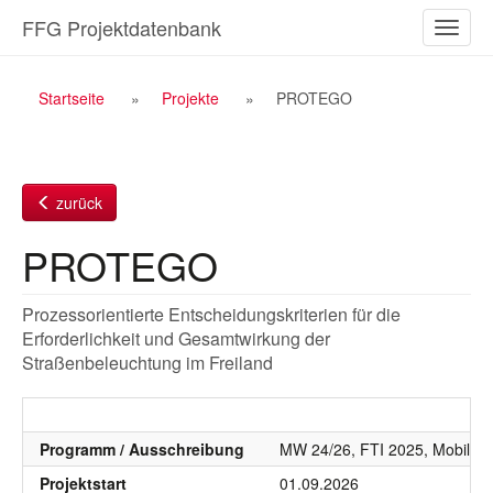
Zum
FFG Projektdatenbank
Naviga
Inhalt
ein-/a
Breadcrumb
Startseite
Projekte
PROTEGO
Navigation
zurück
PROTEGO
Prozessorientierte Entscheidungskriterien für die
Erforderlichkeit und Gesamtwirkung der
Straßenbeleuchtung im Freiland
Programm / Ausschreibung
MW 24/26, FTI 2025, Mobilität
Projektstart
01.09.2026