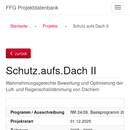
Zum
FFG Projektdatenbank
Naviga
Inhalt
ein-/a
Breadcrumb
Startseite
Projekte
Schutz.aufs.Dach II
Navigation
zurück
Schutz.aufs.Dach II
Wahrnehmungsgerechte Bewertung und Optimierung der
Luft- und Regenschalldämmung von Dächern
Programm / Ausschreibung
IWI 24/26, Basisprogramm 2026
Projektstart
01.12.2025