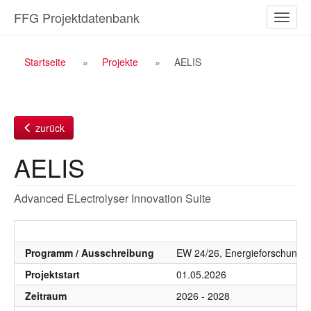
Zum
FFG Projektdatenbank
Naviga
Inhalt
ein-/a
Breadcrumb
Startseite
Projekte
AELIS
Navigation
zurück
AELIS
Advanced ELectrolyser Innovation Suite
Programm / Ausschreibung
EW 24/26, Energieforschung 20
Projektstart
01.05.2026
Zeitraum
2026 - 2028