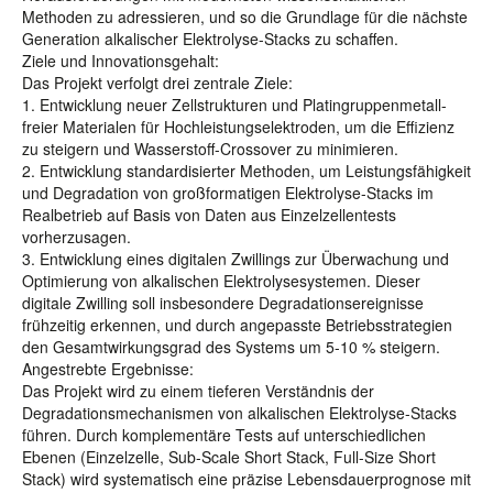
Methoden zu adressieren, und so die Grundlage für die nächste
Generation alkalischer Elektrolyse-Stacks zu schaffen.
Ziele und Innovationsgehalt:
Das Projekt verfolgt drei zentrale Ziele:
1. Entwicklung neuer Zellstrukturen und Platingruppenmetall-
freier Materialen für Hochleistungselektroden, um die Effizienz
zu steigern und Wasserstoff-Crossover zu minimieren.
2. Entwicklung standardisierter Methoden, um Leistungsfähigkeit
und Degradation von großformatigen Elektrolyse-Stacks im
Realbetrieb auf Basis von Daten aus Einzelzellentests
vorherzusagen.
3. Entwicklung eines digitalen Zwillings zur Überwachung und
Optimierung von alkalischen Elektrolysesystemen. Dieser
digitale Zwilling soll insbesondere Degradationsereignisse
frühzeitig erkennen, und durch angepasste Betriebsstrategien
den Gesamtwirkungsgrad des Systems um 5-10 % steigern.
Angestrebte Ergebnisse:
Das Projekt wird zu einem tieferen Verständnis der
Degradationsmechanismen von alkalischen Elektrolyse-Stacks
führen. Durch komplementäre Tests auf unterschiedlichen
Ebenen (Einzelzelle, Sub-Scale Short Stack, Full-Size Short
Stack) wird systematisch eine präzise Lebensdauerprognose mit