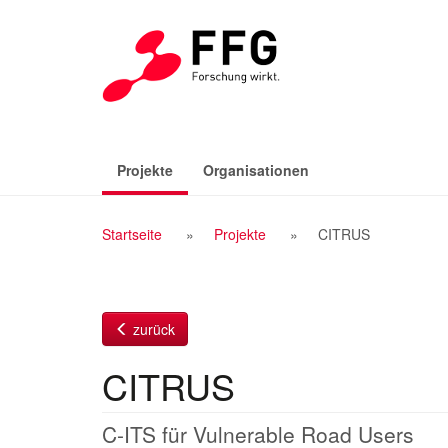
Zum
Inhalt
(aktiv)
Projekte
Organisationen
Breadcrumb
Startseite
Projekte
CITRUS
Navigation
zurück
CITRUS
C-ITS für Vulnerable Road Users