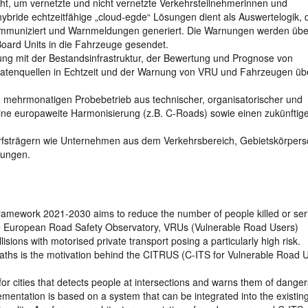
t, um vernetzte und nicht vernetzte Verkehrsteilnehmerinnen und
ybride echtzeitfähige „cloud-egde“ Lösungen dient als Auswertelogik, d
n kommuniziert und Warnmeldungen generiert. Die Warnungen werden üb
oard Units in die Fahrzeuge gesendet.
sung mit der Bestandsinfrastruktur, der Bewertung und Prognose von
 Datenquellen in Echtzeit und der Warnung von VRU und Fahrzeugen üb
em mehrmonatigen Probebetrieb aus technischer, organisatorischer und
r eine europaweite Harmonisierung (z.B. C-Roads) sowie einen zukünftige
rfsträgern wie Unternehmen aus dem Verkehrsbereich, Gebietskörpers
tungen.
mework 2021-2030 aims to reduce the number of people killed or ser
 the European Road Safety Observatory, VRUs (Vulnerable Road Users)
llisions with motorised private transport posing a particularly high risk.
eaths is the motivation behind the CITRUS (C-ITS for Vulnerable Road 
or cities that detects people at intersections and warns them of dange
lementation is based on a system that can be integrated into the existin