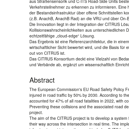
aus Straßensensorik und C-ITS Road-Side Units besteh
Verkehrsteilnehmer zu erkennen zu informieren. Eine h
der Bestandsinfrastruktur über offene Schnittstelle
(z.B. AnachB, AnachB Rad) an die VRU und über On-B
Die Innovation liegt in der Integration der CITRUS Lö
Kollisionswahrscheinlichkeiten aus unterschiedlichen
echtzeitfähige „cloud-edge“ Lösung.
Das Ergebnis ist eine Referenzarchitektur, die in ein
wirtschaftlicher Sicht bewertet wird, und die Basis fü
out von CITRUS ist.
Das CITRUS Konsortium deckt eine Vielzahl von Beda
und Verbände ab, ergänzt um wissenschaftlich Einrich
Abstract
The European Commission's EU Road Safety Policy Fra
injured in road traffic by 50% by 2030. According to
accounted for 47% of all road fatalities in 2022, with co
Preventing these collisions and the associated road d
project.
The aim of the CITRUS project is to develop a system f
their way across the intersection in real time. The imp