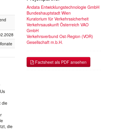
Andata Entwicklungstechnologie GmbH
Bundeshauptstadt Wien
Kuratorium für Verkehrssicherheit
fend
Verkehrsauskunft Österreich VAO
GmbH
02.2028
Verkehrsverbund Ost-Region (VOR)
Gesellschaft m.b.H.
Monate
Factsheet als PDF ansehen
r
RUs
 die
r
de
zt, die