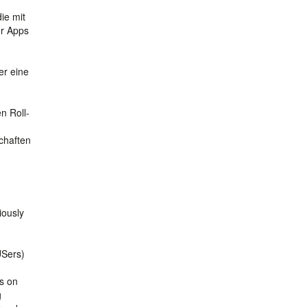
ie mit
er Apps
er eine
n Roll-
chaften
iously
USers)
rs on
g