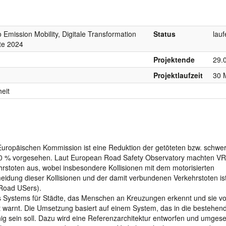
 Emission Mobility, Digitale Transformation
Status
lau
ate 2024
Projektende
29.
Projektlaufzeit
30 
eit
uropäischen Kommission ist eine Reduktion der getöteten bzw. schwe
 50 % vorgesehen. Laut European Road Safety Observatory machten V
hrstoten aus, wobei insbesondere Kollisionen mit dem motorisierten
meidung dieser Kollisionen und der damit verbundenen Verkehrstoten ist
 Road USers).
es Systems für Städte, das Menschen an Kreuzungen erkennt und sie vo
 warnt. Die Umsetzung basiert auf einem System, das in die bestehen
ig sein soll. Dazu wird eine Referenzarchitektur entworfen und umgeset