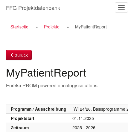
Zum
FFG Projektdatenbank
Naviga
Inhalt
ein-/a
Breadcrumb
Startseite
Projekte
MyPatientReport
Navigation
zurück
MyPatientReport
Eureka PROM powered oncology solutions
Programm / Ausschreibung
IWI 24/26, Basisprogramme 20
Projektstart
01.11.2025
Zeitraum
2025 - 2026