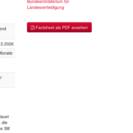
Bundesministerium für
Landesverteidigung
Factsheet als PDF ansehen
fend
12.2026
Monate
r
dauer
 die
rte 3M