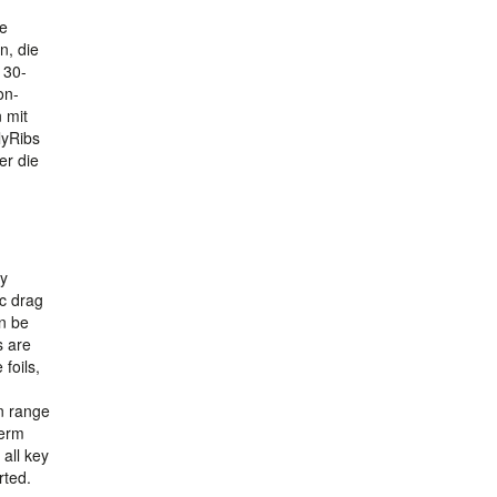
le
n, die
130-
on-
 mit
lyRibs
er die
ry
ic drag
n be
s are
foils,
n range
term
 all key
rted.