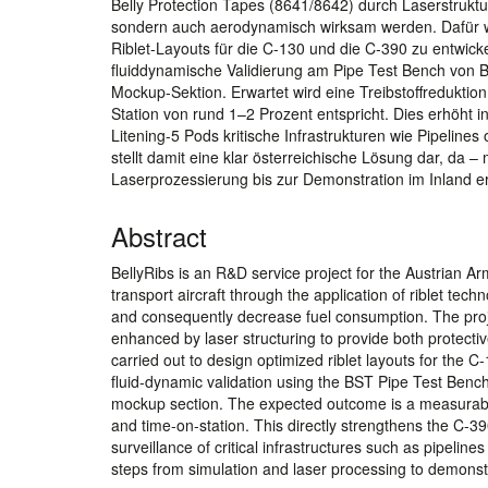
Belly Protection Tapes (8641/8642) durch Laserstruktur
sondern auch aerodynamisch wirksam werden. Dafür 
Riblet-Layouts für die C-130 und die C-390 zu entwicke
fluiddynamische Validierung am Pipe Test Bench von B
Mockup-Sektion. Erwartet wird eine Treibstoffredukti
Station von rund 1–2 Prozent entspricht. Dies erhöht
Litening-5 Pods kritische Infrastrukturen wie Pipelin
stellt damit eine klar österreichische Lösung dar, da 
Laserprozessierung bis zur Demonstration im Inland er
Abstract
BellyRibs is an R&D service project for the Austrian A
transport aircraft through the application of riblet te
and consequently decrease fuel consumption. The proje
enhanced by laser structuring to provide both protect
carried out to design optimized riblet layouts for the C-
fluid-dynamic validation using the BST Pipe Test Bench,
mockup section. The expected outcome is a measurable 
and time-on-station. This directly strengthens the C-39
surveillance of critical infrastructures such as pipeline
steps from simulation and laser processing to demonstra