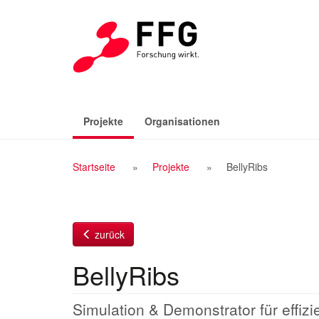
Zum
Inhalt
(aktiv)
Projekte
Organisationen
Breadcrumb
Startseite
Projekte
BellyRibs
Navigation
zurück
BellyRibs
Simulation & Demonstrator für effiz