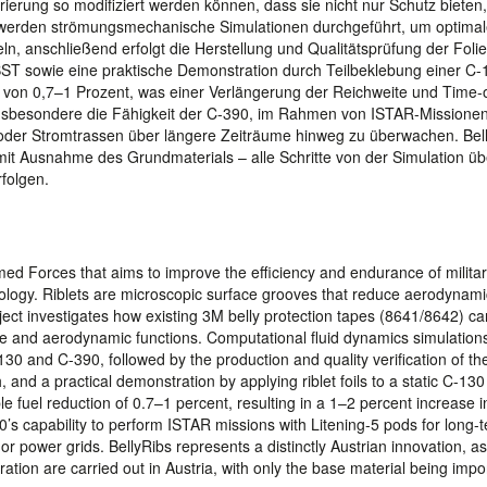
ierung so modifiziert werden können, dass sie nicht nur Schutz bieten,
werden strömungsmechanische Simulationen durchgeführt, um optima
ln, anschließend erfolgt die Herstellung und Qualitätsprüfung der Folie
ST sowie eine praktische Demonstration durch Teilbeklebung einer C-
on von 0,7–1 Prozent, was einer Verlängerung der Reichweite und Time-
 insbesondere die Fähigkeit der C-390, im Rahmen von ISTAR-Missionen
es oder Stromtrassen über längere Zeiträume hinweg zu überwachen. Bel
– mit Ausnahme des Grundmaterials – alle Schritte von der Simulation üb
folgen.
rmed Forces that aims to improve the efficiency and endurance of milita
chnology. Riblets are microscopic surface grooves that reduce aerodynam
ct investigates how existing 3M belly protection tapes (8641/8642) ca
ive and aerodynamic functions. Computational fluid dynamics simulation
130 and C-390, followed by the production and quality verification of the 
 and a practical demonstration by applying riblet foils to a static C-130
fuel reduction of 0.7–1 percent, resulting in a 1–2 percent increase i
0’s capability to perform ISTAR missions with Litening-5 pods for long-
s or power grids. BellyRibs represents a distinctly Austrian innovation, as
tion are carried out in Austria, with only the base material being impo