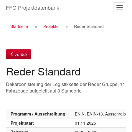
Zum
FFG Projektdatenbank
Naviga
Inhalt
ein-/a
Breadcrumb
Startseite
Projekte
Reder Standard
Navigation
zurück
Reder Standard
Dekarbonisierung der Logistikkette der Reder Gruppe, 11
Fahrzeuge aufgeteilt auf 3 Standorte
Programm / Ausschreibung
ENIN, ENIN-13. Ausschreibun
Projektstart
01.11.2025