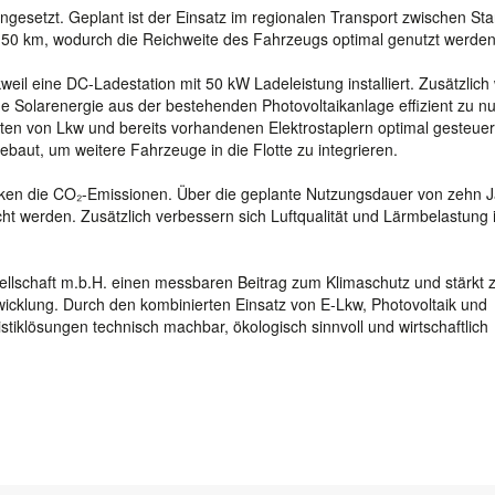
gesetzt. Geplant ist der Einsatz im regionalen Transport zwischen St
50 km, wodurch die Reichweite des Fahrzeugs optimal genutzt werden
l eine DC-Ladestation mit 50 kW Ladeleistung installiert. Zusätzlich 
 Solarenergie aus der bestehenden Photovoltaikanlage effizient zu nu
ten von Lkw und bereits vorhandenen Elektrostaplern optimal gesteuer
ebaut, um weitere Fahrzeuge in die Flotte zu integrieren.
inken die CO₂-Emissionen. Über die geplante Nutzungsdauer von zehn 
t werden. Zusätzlich verbessern sich Luftqualität und Lärmbelastung 
ellschaft m.b.H. einen messbaren Beitrag zum Klimaschutz und stärkt 
wicklung. Durch den kombinierten Einsatz von E-Lkw, Photovoltaik und
stiklösungen technisch machbar, ökologisch sinnvoll und wirtschaftlich