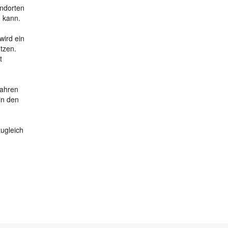
andorten
 kann.
wird ein
tzen.
t
Jahren
in den
zugleich