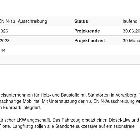
ENIN-13. Ausschreibung
Status
laufend
2026
Projektende
30.06.2
 2028
Projektlaufzeit
30 Mona
844
lsunternehmen für Holz- und Baustoffe mit Standorten in Vorarlberg, T
 nachhaltige Mobilität. Mit Unterstützung der 13. ENIN-Ausschreibung w
n Fuhrpark integriert.
ktrischer LKW angeschafft. Das Fahrzeug ersetzt einen Diesel-Lkw und 
lotte. Langfristig sollen alle Standorte sukzessive auf emissionsfreie