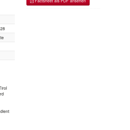
Factsheet als PDF ansehen
028
te
irol
ird
dient