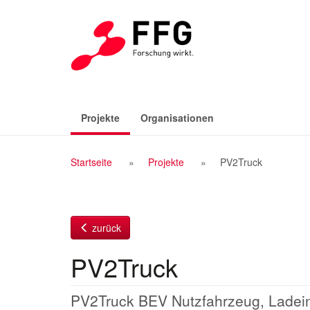
Zum
Inhalt
(aktiv)
Projekte
Organisationen
Breadcrumb
Startseite
Projekte
PV2Truck
Navigation
zurück
PV2Truck
PV2Truck BEV Nutzfahrzeug, Ladeinf