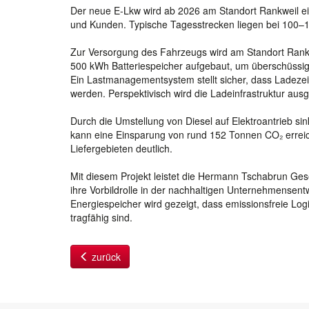
Der neue E-Lkw wird ab 2026 am Standort Rankweil ein
und Kunden. Typische Tagesstrecken liegen bei 100–1
Zur Versorgung des Fahrzeugs wird am Standort Rankwei
500 kWh Batteriespeicher aufgebaut, um überschüssige
Ein Lastmanagementsystem stellt sicher, dass Ladezei
werden. Perspektivisch wird die Ladeinfrastruktur ausg
Durch die Umstellung von Diesel auf Elektroantrieb s
kann eine Einsparung von rund 152 Tonnen CO₂ erreich
Liefergebieten deutlich.
Mit diesem Projekt leistet die Hermann Tschabrun Ges
ihre Vorbildrolle in der nachhaltigen Unternehmensent
Energiespeicher wird gezeigt, dass emissionsfreie Logi
tragfähig sind.
zurück