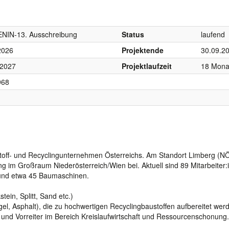
ENIN-13. Ausschreibung
Status
laufend
2026
Projektende
30.09.2
 2027
Projektlaufzeit
18 Mona
968
off- und Recyclingunternehmen Österreichs. Am Standort Limberg (NÖ
 im Großraum Niederösterreich/Wien bei. Aktuell sind 89 Mitarbeiter:
 und etwa 45 Baumaschinen.
ein, Splitt, Sand etc.)
el, Asphalt), die zu hochwertigen Recyclingbaustoffen aufbereitet wer
t und Vorreiter im Bereich Kreislaufwirtschaft und Ressourcenschonung.