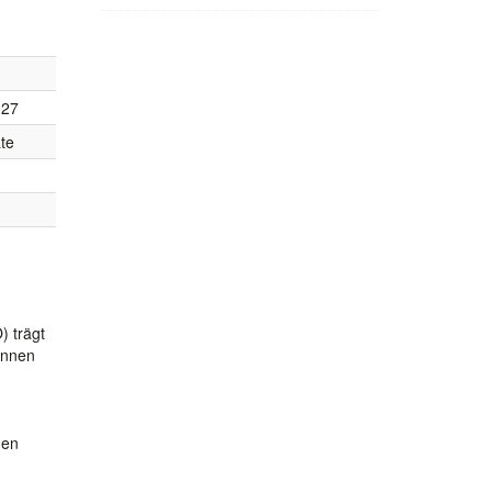
027
te
) trägt
innen
den