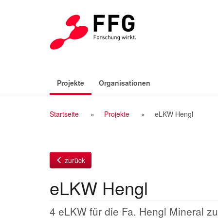
Zum
Inhalt
(aktiv)
Projekte
Organisationen
Breadcrumb
Startseite
Projekte
eLKW Hengl
Navigation
zurück
eLKW Hengl
4 eLKW für die Fa. Hengl Mineral zu