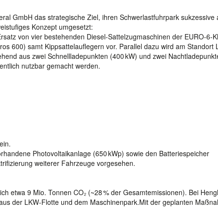
eral GmbH das strategische Ziel, ihren Schwerlastfuhrpark sukzessive 
weistufiges Konzept umgesetzt:
Ersatz von vier bestehenden Diesel-Sattelzugmaschinen der EURO-6-K
os 600) samt Kippsattelauflegern vor. Parallel dazu wird am Standort
stehend aus zwei Schnellladepunkten (400 kW) und zwei Nachtladepunkt
fentlich nutzbar gemacht werden.
ein.
 vorhandene Photovoltaikanlage (650 kWp) sowie den Batteriespeicher
trifizierung weiterer Fahrzeuge vorgesehen.
rlich etwa 9 Mio. Tonnen CO₂ (~28 % der Gesamtemissionen). Bei Heng
 aus der LKW-Flotte und dem Maschinenpark.Mit der geplanten Maßn