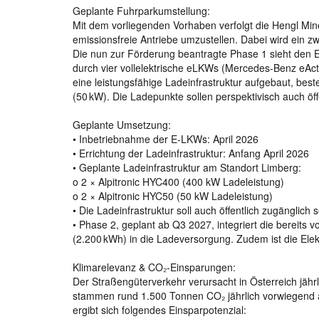
Geplante Fuhrparkumstellung:
Mit dem vorliegenden Vorhaben verfolgt die Hengl Min
emissionsfreie Antriebe umzustellen. Dabei wird ein z
Die nun zur Förderung beantragte Phase 1 sieht den 
durch vier vollelektrische eLKWs (Mercedes-Benz eActr
eine leistungsfähige Ladeinfrastruktur aufgebaut, be
(50 kW). Die Ladepunkte sollen perspektivisch auch öf
Geplante Umsetzung:
• Inbetriebnahme der E-LKWs: April 2026
• Errichtung der Ladeinfrastruktur: Anfang April 2026
• Geplante Ladeinfrastruktur am Standort Limberg:
o 2 × Alpitronic HYC400 (400 kW Ladeleistung)
o 2 × Alpitronic HYC50 (50 kW Ladeleistung)
• Die Ladeinfrastruktur soll auch öffentlich zugänglich s
• Phase 2, geplant ab Q3 2027, integriert die bereits
(2.200 kWh) in die Ladeversorgung. Zudem ist die Elek
Klimarelevanz & CO₂-Einsparungen:
Der Straßengüterverkehr verursacht in Österreich jäh
stammen rund 1.500 Tonnen CO₂ jährlich vorwiegend
ergibt sich folgendes Einsparpotenzial: