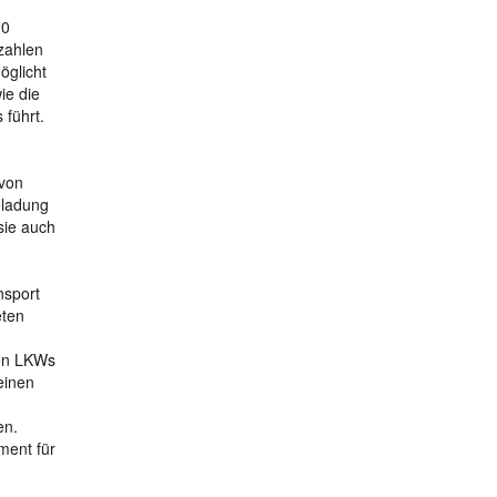
20
tzahlen
öglicht
ie die
führt.
 von
eladung
sie auch
nsport
eten
nen LKWs
einen
en.
ment für