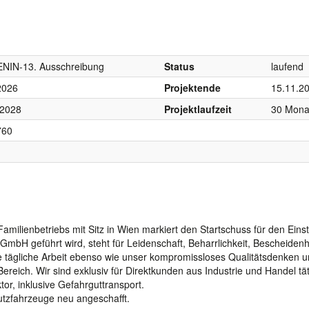
ENIN-13. Ausschreibung
Status
laufend
2026
Projektende
15.11.2
 2028
Projektlaufzeit
30 Mona
760
milienbetriebs mit Sitz in Wien markiert den Startschuss für den Einst
GmbH geführt wird, steht für Leidenschaft, Beharrlichkeit, Bescheidenh
re tägliche Arbeit ebenso wie unser kompromissloses Qualitätsdenken 
reich. Wir sind exklusiv für Direktkunden aus Industrie und Handel tä
or, inklusive Gefahrguttransport.
utzfahrzeuge neu angeschafft.