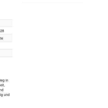
028
te
ieg in
eit,
und
tig und