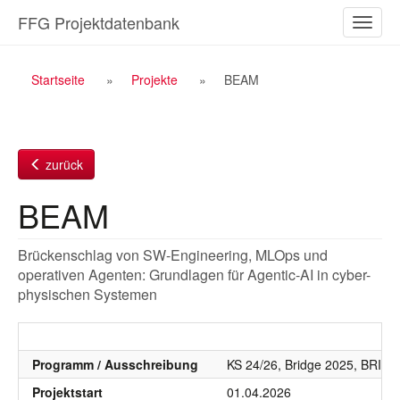
Zum
FFG Projektdatenbank
Naviga
Inhalt
ein-/a
Breadcrumb
Startseite
Projekte
BEAM
Navigation
zurück
BEAM
Brückenschlag von SW-Engineering, MLOps und
operativen Agenten: Grundlagen für Agentic-AI in cyber-
physischen Systemen
Programm / Ausschreibung
KS 24/26, Bridge 2025, BRID
Projektstart
01.04.2026