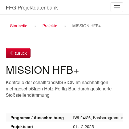
Zum
FFG Projektdatenbank
Naviga
Inhalt
ein-/a
Breadcrumb
Startseite
Projekte
MISSION HFB+
Navigation
zurück
MISSION HFB+
Kontrolle der schalltransMISSION im nachhaltigen
mehrgeschoßigen Holz-Fertig-Bau durch gesicherte
Stoßstellendämmung
Programm / Ausschreibung
IWI 24/26, Basisprogramme 2
Projektstart
01.12.2025