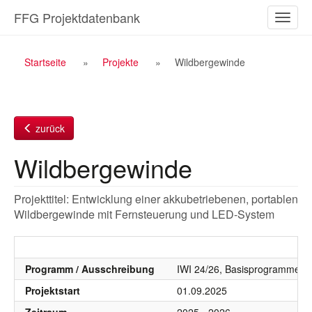
Zum
FFG Projektdatenbank
Naviga
Inhalt
ein-/a
Breadcrumb
Startseite
Projekte
Wildbergewinde
Navigation
zurück
Wildbergewinde
Projekttitel: Entwicklung einer akkubetriebenen, portablen
Wildbergewinde mit Fernsteuerung und LED-System
Programm / Ausschreibung
IWI 24/26, Basisprogramme 2
Projektstart
01.09.2025