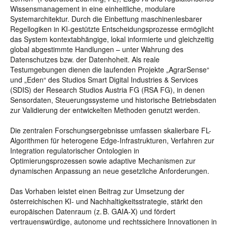
Wissensmanagement in eine einheitliche, modulare
Systemarchitektur. Durch die Einbettung maschinenlesbarer
Regellogiken in KI-gestützte Entscheidungsprozesse ermöglicht
das System kontextabhängige, lokal informierte und gleichzeitig
global abgestimmte Handlungen – unter Wahrung des
Datenschutzes bzw. der Datenhoheit. Als reale
Testumgebungen dienen die laufenden Projekte „AgrarSense“
und „Eden“ des Studios Smart Digital Industries & Services
(SDIS) der Research Studios Austria FG (RSA FG), in denen
Sensordaten, Steuerungssysteme und historische Betriebsdaten
zur Validierung der entwickelten Methoden genutzt werden.
Die zentralen Forschungsergebnisse umfassen skalierbare FL-
Algorithmen für heterogene Edge-Infrastrukturen, Verfahren zur
Integration regulatorischer Ontologien in
Optimierungsprozessen sowie adaptive Mechanismen zur
dynamischen Anpassung an neue gesetzliche Anforderungen.
Das Vorhaben leistet einen Beitrag zur Umsetzung der
österreichischen KI- und Nachhaltigkeitsstrategie, stärkt den
europäischen Datenraum (z. B. GAIA-X) und fördert
vertrauenswürdige, autonome und rechtssichere Innovationen in