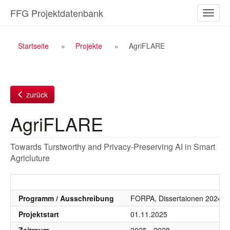
Zum
FFG Projektdatenbank
Naviga
Inhalt
ein-/a
Breadcrumb
Startseite
Projekte
AgriFLARE
Navigation
zurück
AgriFLARE
Towards Turstworthy and Privacy-Preserving AI in Smart
Agricluture
Programm / Ausschreibung
FORPA, Dissertaionen 2024, I
Projektstart
01.11.2025