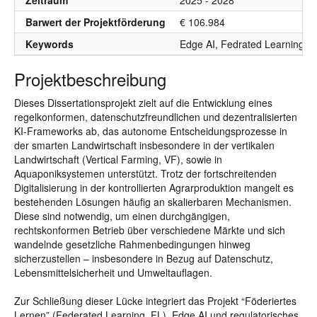
Zeitraum
2025 - 2028
Barwert der Projektförderung
€ 106.984
Keywords
Edge AI, Fedrated Learning, 
Projektbeschreibung
Dieses Dissertationsprojekt zielt auf die Entwicklung eines
regelkonformen, datenschutzfreundlichen und dezentralisierten
KI-Frameworks ab, das autonome Entscheidungsprozesse in
der smarten Landwirtschaft insbesondere in der vertikalen
Landwirtschaft (Vertical Farming, VF), sowie in
Aquaponiksystemen unterstützt. Trotz der fortschreitenden
Digitalisierung in der kontrollierten Agrarproduktion mangelt es
bestehenden Lösungen häufig an skalierbaren Mechanismen.
Diese sind notwendig, um einen durchgängigen,
rechtskonformen Betrieb über verschiedene Märkte und sich
wandelnde gesetzliche Rahmenbedingungen hinweg
sicherzustellen – insbesondere in Bezug auf Datenschutz,
Lebensmittelsicherheit und Umweltauflagen.
Zur Schließung dieser Lücke integriert das Projekt “Föderiertes
Lernen” (Federated Learning, FL), Edge AI und regulatorisches