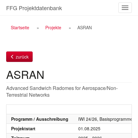
Zum
FFG Projektdatenbank
Naviga
Inhalt
ein-/a
Breadcrumb
Startseite
Projekte
ASRAN
Navigation
zurück
ASRAN
Advanced Sandwich Radomes for Aerospace/Non-
Terrestrial Networks
Programm / Ausschreibung
IWI 24/26, Basisprogramme 2
Projektstart
01.08.2025