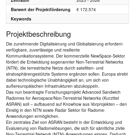
Zeitraum
2025 - 2026
Barwert der Projektförderung
€ 172.574
Keywords
Projektbeschreibung
Die zunehmende Digitalisierung und Globalisierung erfordern
verfügbare, zuverlässige und resiliente
Kommunikationssysteme. Der kommerzielle NewSpace-Sektor
fördert die Entwicklung sogenannter Non-Terrestrial Networks
(NTN), die terrestrische Netze durch satelliten- und
stratosphärengestützte Systeme ergänzen sollen. Europa strebt
dabei technologische Unabhängigkeit an, um sich von
außereuropäischen Infrastrukturen abzukoppeln.
Das nun beantragte Forschungsprojekt Advanced Sandwich
Radomes for Aerospace/Non-Terrestrial Networks (Kurztitel
ASRAN) soll – aufbauend auf Knowhow aus Vorprojekten – den
Einstig in den NTN sowie Radar Sektor für Radome-
Anwendungen ermöglichen.
Ein zentrales Ziel von ASRAN besteht in der Entwicklung und
Evaluierung von Radomelösungen, die sich für sämtliche zivile
Non-Terrestrial Network (NTN)-Anwendungen eignen. Dadurch