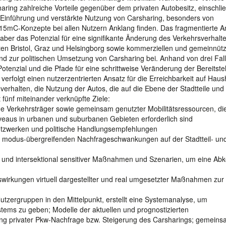
haring zahlreiche Vorteile gegenüber dem privaten Autobesitz, einschlie
Die Einführung und verstärkte Nutzung von Carsharing, besonders von
ss 15mC-Konzepte bei allen Nutzern Anklang finden. Das fragmentierte 
er das Potenzial für eine signifikante Änderung des Verkehrsverhalte
n Bristol, Graz und Helsingborg sowie kommerziellen und gemeinnüt
nd zur politischen Umsetzung von Carsharing bei. Anhand von drei Fal
otenzial und die Pfade für eine schrittweise Veränderung der Bereitste
erfolgt einen nutzerzentrierten Ansatz für die Erreichbarkeit auf Haus
halten, die Nutzung der Autos, die auf die Ebene der Stadtteile und
 fünf miteinander verknüpfte Ziele:
ene Verkehrsträger sowie gemeinsam genutzter Mobilitätsressourcen, di
iveaus in urbanen und suburbanen Gebieten erforderlich sind
etzwerken und politische Handlungsempfehlungen
en modus-übergreifenden Nachfrageschwankungen auf der Stadtteil- un
t- und intersektional sensitiver Maßnahmen und Szenarien, um eine Ab
wirkungen virtuell dargestellter und real umgesetzter Maßnahmen zur
zergruppen in den Mittelpunkt, erstellt eine Systemanalyse, um
stems zu geben; Modelle der aktuellen und prognostizierten
ung privater Pkw-Nachfrage bzw. Steigerung des Carsharings; gemein