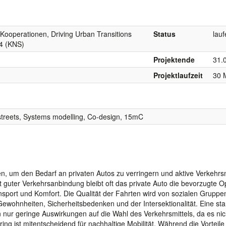
 Kooperationen, Driving Urban Transitions
Status
lau
4 (KNS)
Projektende
31.
Projektlaufzeit
30 
 streets, Systems modelling, Co-design, 15mC
 um den Bedarf an privaten Autos zu verringern und aktive Verkehrsm
 guter Verkehrsanbindung bleibt oft das private Auto die bevorzugte Op
nsport und Komfort. Die Qualität der Fahrten wird von sozialen Gruppe
ewohnheiten, Sicherheitsbedenken und der Intersektionalität. Eine sta
 nur geringe Auswirkungen auf die Wahl des Verkehrsmittels, da es nic
ng ist mitentscheidend für nachhaltige Mobilität. Während die Vorteile