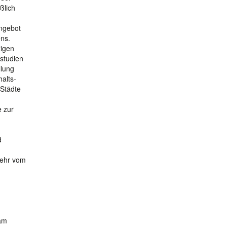
ßlich
Angebot
ns.
zigen
lstudien
llung
halts-
 Städte
e zur
d
kehr vom
sam