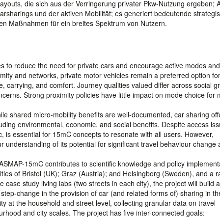
ayouts, die sich aus der Verringerung privater Pkw-Nutzung ergeben; 
harings und der aktiven Mobilität; es generiert bedeutende strategi
gen Maßnahmen für ein breites Spektrum von Nutzern.
s to reduce the need for private cars and encourage active modes and
imity and networks, private motor vehicles remain a preferred option f
e, carrying, and comfort. Journey qualities valued differ across social g
cerns. Strong proximity policies have little impact on mode choice for
While shared micro-mobility benefits are well-documented, car sharing off
ding environmental, economic, and social benefits. Despite access iss
ic, is essential for 15mC concepts to resonate with all users. However,
r understanding of its potential for significant travel behaviour change
ASMAP-15mC contributes to scientific knowledge and policy implement
lities of Bristol (UK); Graz (Austria); and Helsingborg (Sweden), and a 
ase study living labs (two streets in each city), the project will build 
 step-change in the provision of car (and related forms of) sharing in 
ty at the household and street level, collecting granular data on travel
rhood and city scales. The project has five inter-connected goals: