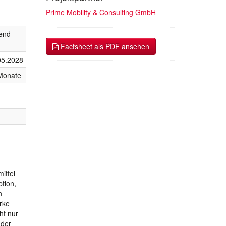
Prime Mobility & Consulting GmbH
fend
Factsheet als PDF ansehen
05.2028
Monate
ittel
tion,
n
rke
ht nur
 der