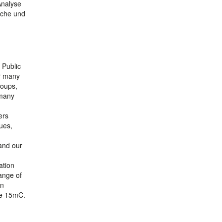
Analyse
sche und
 Public
or many
roups,
 many
ers
ues,
 and our
ation
range of
an
the 15mC.