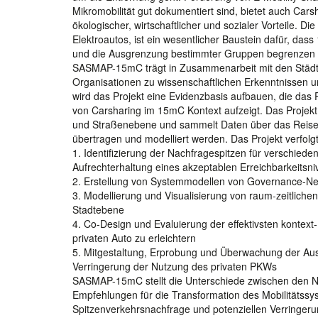
Mikromobilität gut dokumentiert sind, bietet auch Cars
ökologischer, wirtschaftlicher und sozialer Vorteile. 
Elektroautos, ist ein wesentlicher Baustein dafür, da
und die Ausgrenzung bestimmter Gruppen begrenzen ab
SASMAP-15mC trägt in Zusammenarbeit mit den Städte
Organisationen zu wissenschaftlichen Erkenntnissen u
wird das Projekt eine Evidenzbasis aufbauen, die das P
von Carsharing im 15mC Kontext aufzeigt. Das Projekt v
und Straßenebene und sammelt Daten über das Reisever
übertragen und modelliert werden. Das Projekt verfolgt
1. Identifizierung der Nachfragespitzen für verschied
Aufrechterhaltung eines akzeptablen Erreichbarkeitsn
2. Erstellung von Systemmodellen von Governance-N
3. Modellierung und Visualisierung von raum-zeitlich
Stadtebene
4. Co-Design und Evaluierung der effektivsten kontex
privaten Auto zu erleichtern
5. Mitgestaltung, Erprobung und Überwachung der Aus
Verringerung der Nutzung des privaten PKWs
SASMAP-15mC stellt die Unterschiede zwischen den Nut
Empfehlungen für die Transformation des Mobilitätssy
Spitzenverkehrsnachfrage und potenziellen Verringer