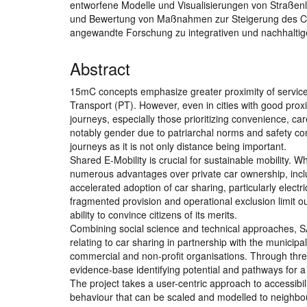
entworfene Modelle und Visualisierungen von Straßenl
und Bewertung von Maßnahmen zur Steigerung des Cars
angewandte Forschung zu integrativen und nachhalti
Abstract
15mC concepts emphasize greater proximity of service
Transport (PT). However, even in cities with good prox
journeys, especially those prioritizing convenience, car
notably gender due to patriarchal norms and safety con
journeys as it is not only distance being important.
Shared E-Mobility is crucial for sustainable mobility. 
numerous advantages over private car ownership, inclu
accelerated adoption of car sharing, particularly electr
fragmented provision and operational exclusion limit ou
ability to convince citizens of its merits.
Combining social science and technical approaches, S
relating to car sharing in partnership with the municipa
commercial and non-profit organisations. Through three c
evidence-base identifying potential and pathways for a
The project takes a user-centric approach to accessibili
behaviour that can be scaled and modelled to neighbou