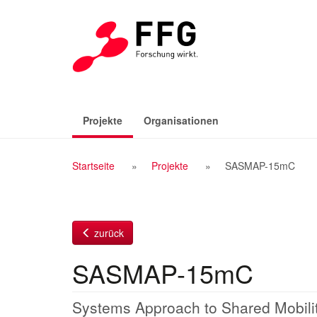
Zum
Inhalt
(aktiv)
Projekte
Organisationen
Breadcrumb
Startseite
Projekte
SASMAP-15mC
Navigation
zurück
SASMAP-15mC
Systems Approach to Shared Mobility,