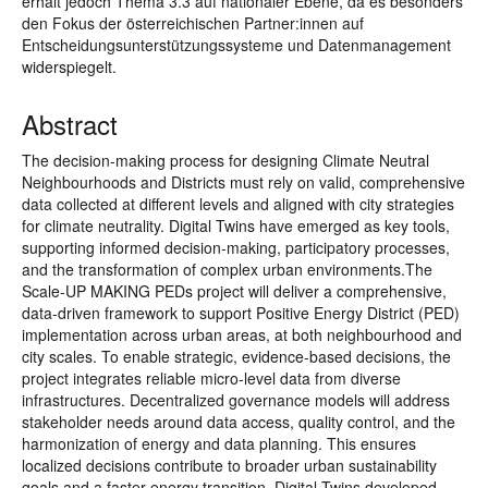
erhält jedoch Thema 3.3 auf nationaler Ebene, da es besonders
den Fokus der österreichischen Partner:innen auf
Entscheidungsunterstützungssysteme und Datenmanagement
widerspiegelt.
Abstract
The decision-making process for designing Climate Neutral
Neighbourhoods and Districts must rely on valid, comprehensive
data collected at different levels and aligned with city strategies
for climate neutrality. Digital Twins have emerged as key tools,
supporting informed decision-making, participatory processes,
and the transformation of complex urban environments.The
Scale-UP MAKING PEDs project will deliver a comprehensive,
data-driven framework to support Positive Energy District (PED)
implementation across urban areas, at both neighbourhood and
city scales. To enable strategic, evidence-based decisions, the
project integrates reliable micro-level data from diverse
infrastructures. Decentralized governance models will address
stakeholder needs around data access, quality control, and the
harmonization of energy and data planning. This ensures
localized decisions contribute to broader urban sustainability
goals and a faster energy transition. Digital Twins developed