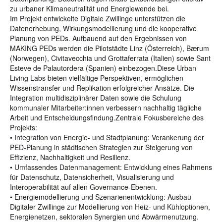
zu urbaner Klimaneutralität und Energiewende bei.
Im Projekt entwickelte Digitale Zwillinge unterstützen die
Datenerhebung, Wirkungsmodellierung und die kooperative
Planung von PEDs. Aufbauend auf den Ergebnissen von
MAKING PEDs werden die Pilotstädte Linz (Österreich), Bærum
(Norwegen), Civitavecchia und Grottaferrata (Italien) sowie Sant
Esteve de Palautordera (Spanien) einbezogen.Diese Urban
Living Labs bieten vielfältige Perspektiven, ermöglichen
Wissenstransfer und Replikation erfolgreicher Ansätze. Die
Integration multidisziplinärer Daten sowie die Schulung
kommunaler Mitarbeiter:innen verbessern nachhaltig tägliche
Arbeit und Entscheidungsfindung.Zentrale Fokusbereiche des
Projekts:
• Integration von Energie- und Stadtplanung: Verankerung der
PED-Planung in städtischen Strategien zur Steigerung von
Effizienz, Nachhaltigkeit und Resilienz.
• Umfassendes Datenmanagement: Entwicklung eines Rahmens
für Datenschutz, Datensicherheit, Visualisierung und
Interoperabilität auf allen Governance-Ebenen.
• Energiemodellierung und Szenarienentwicklung: Ausbau
Digitaler Zwillinge zur Modellierung von Heiz- und Kühloptionen,
Energienetzen, sektoralen Synergien und Abwärmenutzung.