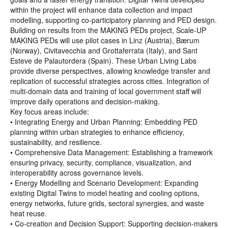
within the project will enhance data collection and impact
modelling, supporting co-participatory planning and PED design.
Building on results from the MAKING PEDs project, Scale-UP
MAKING PEDs will use pilot cases in Linz (Austria), Bærum
(Norway), Civitavecchia and Grottaferrata (Italy), and Sant
Esteve de Palautordera (Spain). These Urban Living Labs
provide diverse perspectives, allowing knowledge transfer and
replication of successful strategies across cities. Integration of
multi-domain data and training of local government staff will
improve daily operations and decision-making.
Key focus areas include:
• Integrating Energy and Urban Planning: Embedding PED
planning within urban strategies to enhance efficiency,
sustainability, and resilience.
• Comprehensive Data Management: Establishing a framework
ensuring privacy, security, compliance, visualization, and
interoperability across governance levels.
• Energy Modelling and Scenario Development: Expanding
existing Digital Twins to model heating and cooling options,
energy networks, future grids, sectoral synergies, and waste
heat reuse.
• Co-creation and Decision Support: Supporting decision-makers