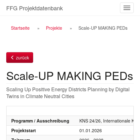
Zum
FFG Projektdatenbank
Naviga
Inhalt
ein-/a
Breadcrumb
Startseite
Projekte
Scale-UP MAKING PEDs
Navigation
zurück
Scale-UP MAKING PEDs
Scaling Up Positive Energy Districts Planning by Digital
Twins in Climate Neutral Cities
Programm / Ausschreibung
KNS 24/26, Internationale Koo
Projektstart
01.01.2026