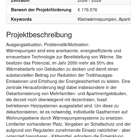
Zeitraum
2026 - 2028
Barwert der Projektförderung
€ 176.576
Keywords
Kleinwärmepumpen, Apartment
Projektbeschreibung
Ausgangssituation, Problematik/Motivation:
Wärmepumpen sind eine anerkannte, energieeffiziente und
erneuerbare Technologie zur Bereitstellung von Wärme. Sie
besitzen das Potenzial, im Jahr 2050 mehr als 50% des
Wärmebedarfs von Gebäuden zu decken und damit einen
substanziellen Beitrag zur Reduktion der Treibhausgas-
Emissionen und Erhöhung der Energiesicherheit zu leisten. Eine
zentrale Herausforderung liegt dabei insbesondere in der
Dekarbonisierung von Mehrfamilien- und Apartmentgebäuden,
die derzeit noch überwiegend mit dezentralen, fossil
betriebenen Heizsystemen ausgestattet sind. Um diese zu
dekarbonisieren, ist es notwendig, individuelle Gasthermen auf
Wohnungsebene durch Wärmepumpensysteme zu ersetzen.
Limitierter vorhandener Platz, Vorgaben an Schallschutz und der
aufgrund von Regularien zunehmende Einsatz natürlicher - aber
potenziell brennbarer - Kältemittel, erfordern die Entwicklung