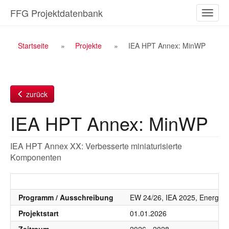
Zum
FFG Projektdatenbank
Naviga
Inhalt
ein-/a
Breadcrumb
Startseite
Projekte
IEA HPT Annex: MinWP
Navigation
zurück
IEA HPT Annex: MinWP
IEA HPT Annex XX: Verbesserte miniaturisierte
Komponenten
Programm / Ausschreibung
EW 24/26, IEA 2025, Energie
Projektstart
01.01.2026