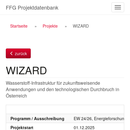
Zum
FFG Projektdatenbank
Naviga
Inhalt
ein-/a
Breadcrumb
Startseite
Projekte
WIZARD
Navigation
zurück
WIZARD
Wasserstoff-Infrastruktur für zukunftsweisende
Anwendungen und den technologischen Durchbruch in
Österreich
Programm / Ausschreibung
EW 24/26, Energieforschung 20
Projektstart
01.12.2025