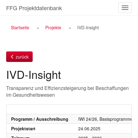
Zum
FFG Projektdatenbank
Naviga
Inhalt
ein-/a
Breadcrumb
Startseite
Projekte
IVD-Insight
Navigation
zurück
IVD-Insight
Transparenz und Effizienzsteigerung bei Beschaffungen
im Gesundheitswesen
Programm / Ausschreibung
IWI 24/26, Basisprogramme 20
Projektstart
24.06.2025