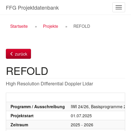
Zum
FFG Projektdatenbank
Naviga
Inhalt
ein-/a
Breadcrumb
Startseite
Projekte
REFOLD
Navigation
zurück
REFOLD
High Resolution Differential Doppler Lidar
Programm / Ausschreibung
IWI 24/26, Basisprogramme 20
Projektstart
01.07.2025
Zeitraum
2025 - 2026