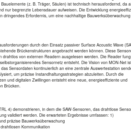
r Bauelemente (z. B. Träger, Säulen) ist technisch herausfordernd, da a
d nur begrenzte Lebensdauer aufweisen. Die Entwicklung energieeffizi
ein dringendes Erfordernis, um eine nachhaltige Bauwerksüberwachung
ausforderungen durch den Einsatz passiver Surface Acoustic Wave (S
estehende Brückenstrukturen angebracht werden können. Diese Sensor
n drahtlos von externen Readern ausgelesen werden. Die Reader fung
elbstorganisierendes Sensornetz entsteht. Die Vision von MON-Net ist
 das Sensordaten kontinuierlich an eine zentrale Auswertestation sende
alysiert, um präzise Instandhaltungsstrategien abzuleiten. Durch die
 und digitalen Zwillingen entsteht eine neue, energieeffiziente und
on Brücken.
(TRL 4) demonstrieren, in dem die SAW-Sensoren, das drahtlose Senso
bung validiert werden. Die erwarteten Ergebnisse umfassen: 1)
e und präzise Bauwerksüberwachung
n drahtlosen Kommunikation