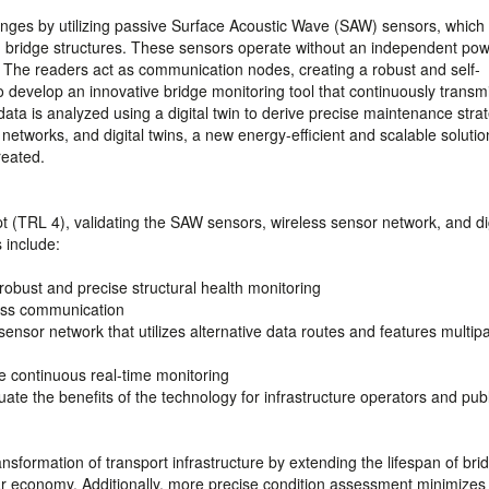
ges by utilizing passive Surface Acoustic Wave (SAW) sensors, which
ng bridge structures. These sensors operate without an independent po
. The readers act as communication nodes, creating a robust and self-
 develop an innovative bridge monitoring tool that continuously transm
data is analyzed using a digital twin to derive precise maintenance stra
tworks, and digital twins, a new energy-efficient and scalable solutio
reated.
 (TRL 4), validating the SAW sensors, wireless sensor network, and dig
 include:
obust and precise structural health monitoring
eless communication
sensor network that utilizes alternative data routes and features multip
ble continuous real-time monitoring
luate the benefits of the technology for infrastructure operators and publ
nsformation of transport infrastructure by extending the lifespan of bri
ar economy. Additionally, more precise condition assessment minimizes