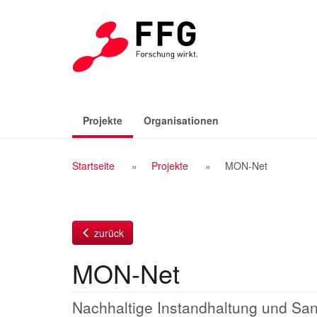
Zum
Inhalt
(aktiv)
Projekte
Organisationen
Breadcrumb
Startseite
Projekte
MON-Net
Navigation
zurück
MON-Net
Nachhaltige Instandhaltung und Sani