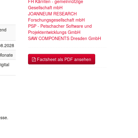
FH Kärnten - gemeinnützige
Gesellschaft mbH
JOANNEUM RESEARCH
Forschungsgesellschaft mbH
PSP - Petschacher Software und
fend
Projektentwicklungs GmbH
SAW COMPONENTS Dresden GmbH
08.2028
Monate
Factsheet als PDF ansehen
gital
esse.