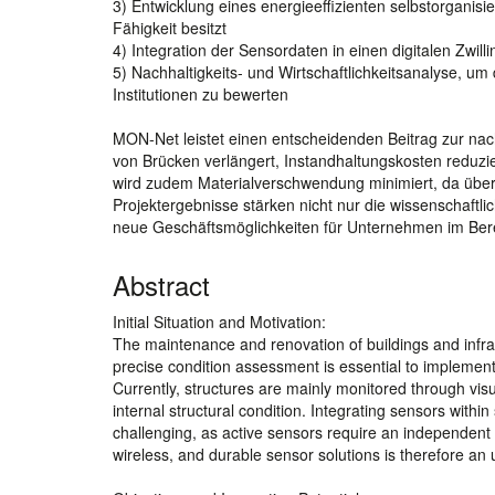
3) Entwicklung eines energieeffizienten selbstorganis
Fähigkeit besitzt
4) Integration der Sensordaten in einen digitalen Zwil
5) Nachhaltigkeits- und Wirtschaftlichkeitsanalyse, um d
Institutionen zu bewerten
MON-Net leistet einen entscheidenden Beitrag zur nac
von Brücken verlängert, Instandhaltungskosten reduzier
wird zudem Materialverschwendung minimiert, da über
Projektergebnisse stärken nicht nur die wissenschaftli
neue Geschäftsmöglichkeiten für Unternehmen im Ber
Abstract
Initial Situation and Motivation:
The maintenance and renovation of buildings and infras
precise condition assessment is essential to implement
Currently, structures are mainly monitored through visua
internal structural condition. Integrating sensors within
challenging, as active sensors require an independent 
wireless, and durable sensor solutions is therefore an 