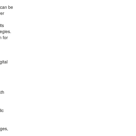
 can be
wer
its
tegies.
n for
ital
ath
ic
dges,