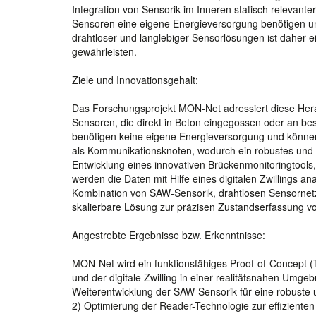
Integration von Sensorik im Inneren statisch relevante
Sensoren eine eigene Energieversorgung benötigen un
drahtloser und langlebiger Sensorlösungen ist daher 
gewährleisten.
Ziele und Innovationsgehalt:
Das Forschungsprojekt MON-Net adressiert diese Her
Sensoren, die direkt in Beton eingegossen oder an b
benötigen keine eigene Energieversorgung und könne
als Kommunikationsknoten, wodurch ein robustes und s
Entwicklung eines innovativen Brückenmonitoringtools,
werden die Daten mit Hilfe eines digitalen Zwillings an
Kombination von SAW-Sensorik, drahtlosen Sensornetzen
skalierbare Lösung zur präzisen Zustandserfassung v
Angestrebte Ergebnisse bzw. Erkenntnisse:
MON-Net wird ein funktionsfähiges Proof-of-Concept 
und der digitale Zwilling in einer realitätsnahen Umge
Weiterentwicklung der SAW-Sensorik für eine robust
2) Optimierung der Reader-Technologie zur effiziente