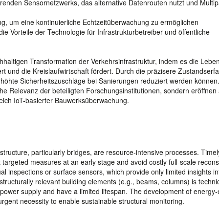
ierenden Sensornetzwerks, das alternative Datenrouten nutzt und Multip
ling, um eine kontinuierliche Echtzeitüberwachung zu ermöglichen
ie Vorteile der Technologie für Infrastrukturbetreiber und öffentliche
hhaltigen Transformation der Verkehrsinfrastruktur, indem es die Leb
t und die Kreislaufwirtschaft fördert. Durch die präzisere Zustandserf
höhte Sicherheitszuschläge bei Sanierungen reduziert werden können.
che Relevanz der beteiligten Forschungsinstitutionen, sondern eröffnen
eich IoT-basierter Bauwerksüberwachung.
tructure, particularly bridges, are resource-intensive processes. Time
 targeted measures at an early stage and avoid costly full-scale recons
l inspections or surface sensors, which provide only limited insights int
 structurally relevant building elements (e.g., beams, columns) is technic
power supply and have a limited lifespan. The development of energy-ef
urgent necessity to enable sustainable structural monitoring.