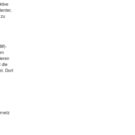
ktive
enter,
 zu
AW)-
en
ieren
 die
t. Dort
rnetz