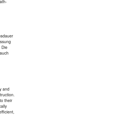
ath-
ensdauer
assung
 Die
 auch
ly and
truction.
o their
ally
ficient,