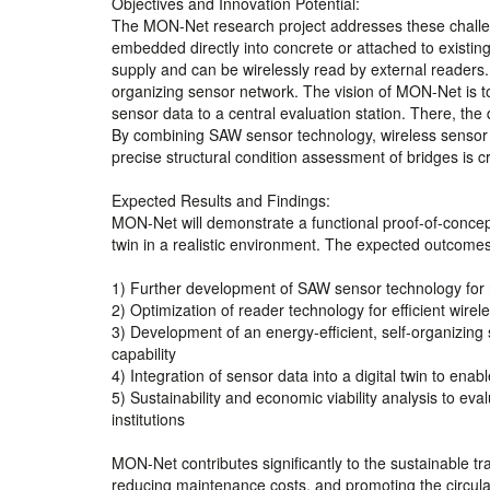
Objectives and Innovation Potential:
The MON-Net research project addresses these challen
embedded directly into concrete or attached to existi
supply and can be wirelessly read by external readers
organizing sensor network. The vision of MON-Net is to
sensor data to a central evaluation station. There, the 
By combining SAW sensor technology, wireless sensor ne
precise structural condition assessment of bridges is c
Expected Results and Findings:
MON-Net will demonstrate a functional proof-of-concept
twin in a realistic environment. The expected outcomes
1) Further development of SAW sensor technology for r
2) Optimization of reader technology for efficient wir
3) Development of an energy-efficient, self-organizing 
capability
4) Integration of sensor data into a digital twin to ena
5) Sustainability and economic viability analysis to eva
institutions
MON-Net contributes significantly to the sustainable tra
reducing maintenance costs, and promoting the circul