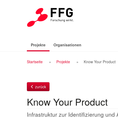
Zum
Inhalt
(aktiv)
Projekte
Organisationen
Breadcrumb
Startseite
Projekte
Know Your Product
Navigation
zurück
Know Your Product
Infrastruktur zur Identifizierung un