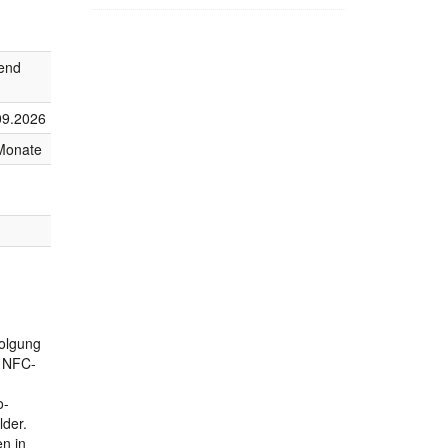
fend
09.2026
Monate
folgung
n NFC-
o-
lder.
en in