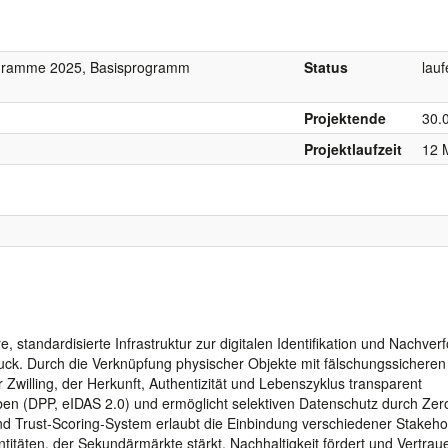
ogramme 2025, Basisprogramm
Status
lau
Projektende
30.
Projektlaufzeit
12 
, standardisierte Infrastruktur zur digitalen Identifikation und Nachver
uck. Durch die Verknüpfung physischer Objekte mit fälschungssichere
r Zwilling, der Herkunft, Authentizität und Lebenszyklus transparent
en (DPP, eIDAS 2.0) und ermöglicht selektiven Datenschutz durch Zer
nd Trust-Scoring-System erlaubt die Einbindung verschiedener Stakeho
entitäten, der Sekundärmärkte stärkt, Nachhaltigkeit fördert und Vertrau