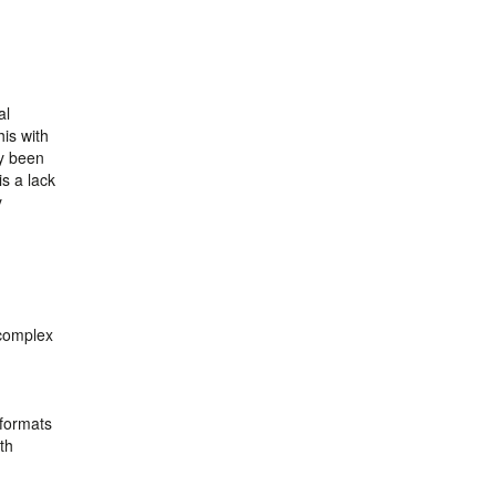
al
his with
dy been
s a lack
y
 complex
 formats
th