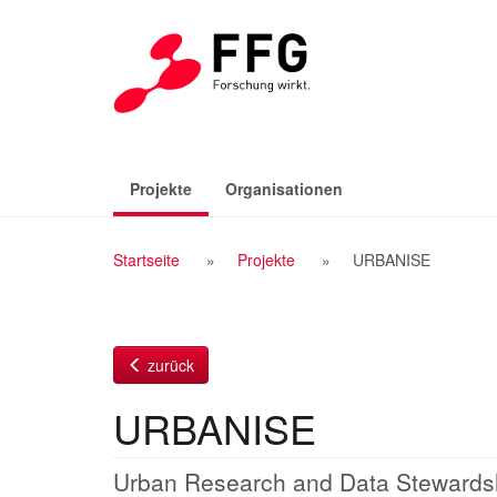
Zum
Inhalt
(aktiv)
Projekte
Organisationen
Breadcrumb
Startseite
Projekte
URBANISE
Navigation
zurück
URBANISE
Urban Research and Data Stewardshi