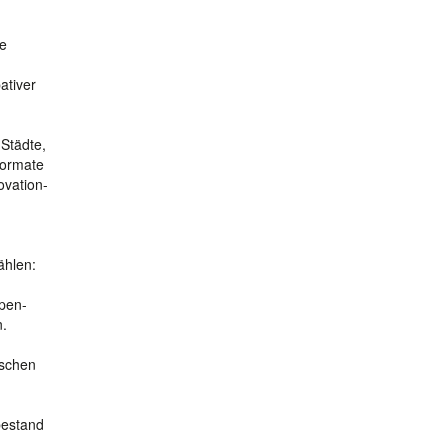
he
ativer
 Städte,
Formate
ovation-
ählen:
Open-
n.
ischen
bestand