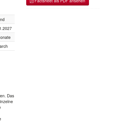
Factsheet als PDF ansehen
end
1.2027
onate
arch
fen. Das
inzelne
e
e