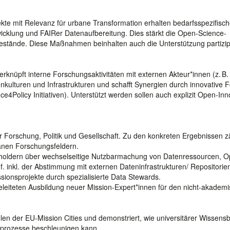
kte mit Relevanz für urbane Transformation erhalten bedarfsspezifisc
icklung und FAIRer Datenaufbereitung. Dies stärkt die Open-Science-
estände. Diese Maßnahmen beinhalten auch die Unterstützung partizip
erknüpft interne Forschungsaktivitäten mit externen Akteur*innen (z. B.
kulturen und Infrastrukturen und schafft Synergien durch innovative 
e4Policy Initiativen). Unterstützt werden sollen auch explizit Open-Inn
ür Forschung, Politik und Gesellschaft. Zu den konkreten Ergebnissen z
banen Forschungsfeldern.
keholdern über wechselseitige Nutzbarmachung von Datenressourcen, 
. inkl. der Abstimmung mit externen Dateninfrastrukturen/ Repositorie
ssionsprojekte durch spezialisierte Data Stewards.
geleiteten Ausbildung neuer Mission-Expert*innen für den nicht-akadem
ielen der EU-Mission Cities und demonstriert, wie universitärer Wissens
nsprozesse beschleunigen kann.