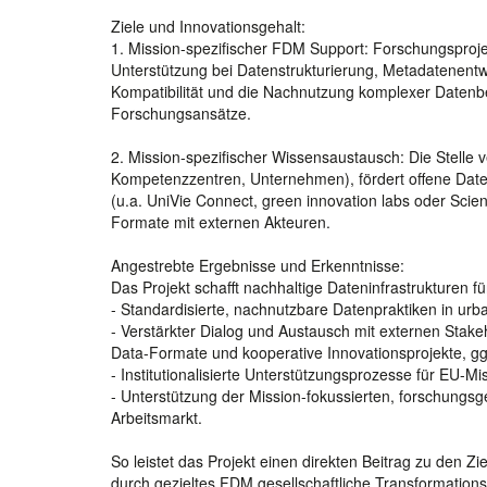
Ziele und Innovationsgehalt:
1. Mission-spezifischer FDM Support: Forschungsproje
Unterstützung bei Datenstrukturierung, Metadatenentw
Kompatibilität und die Nachnutzung komplexer Datenb
Forschungsansätze.
2. Mission-spezifischer Wissensaustausch: Die Stelle v
Kompetenzzentren, Unternehmen), fördert offene Daten
(u.a. UniVie Connect, green innovation labs oder Scienc
Formate mit externen Akteuren.
Angestrebte Ergebnisse und Erkenntnisse:
Das Projekt schafft nachhaltige Dateninfrastrukturen f
- Standardisierte, nachnutzbare Datenpraktiken in ur
- Verstärkter Dialog und Austausch mit externen Sta
Data-Formate und kooperative Innovationsprojekte, ggf
- Institutionalisierte Unterstützungsprozesse für EU-Mi
- Unterstützung der Mission-fokussierten, forschungs
Arbeitsmarkt.
So leistet das Projekt einen direkten Beitrag zu den Z
durch gezieltes FDM gesellschaftliche Transformatio