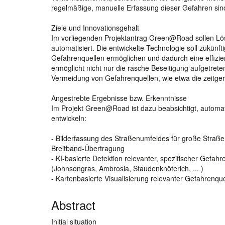
regelmäßige, manuelle Erfassung dieser Gefahren sind
Ziele und Innovationsgehalt
Im vorliegenden Projektantrag Green@Road sollen Lös
automatisiert. Die entwickelte Technologie soll zukün
Gefahrenquellen ermöglichen und dadurch eine effizi
ermöglicht nicht nur die rasche Beseitigung aufgetre
Vermeidung von Gefahrenquellen, wie etwa die zeitg
Angestrebte Ergebnisse bzw. Erkenntnisse
Im Projekt Green@Road ist dazu beabsichtigt, automat
entwickeln:
- Bilderfassung des Straßenumfeldes für große Stra
Breitband-Übertragung
- KI-basierte Detektion relevanter, spezifischer Ge
(Johnsongras, Ambrosia, Staudenknöterich, ... )
- Kartenbasierte Visualisierung relevanter Gefahrenque
Abstract
Initial situation