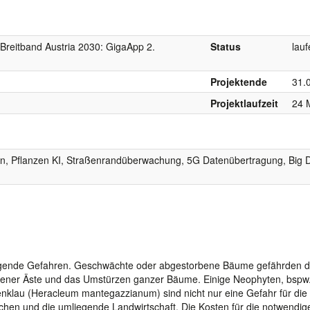
reitband Austria 2030: GigaApp 2.
Status
lau
Projektende
31.
Projektlaufzeit
24 
in, Pflanzen KI, Straßenrandüberwachung, 5G Datenübertragung, Big 
iegende Gefahren. Geschwächte oder abgestorbene Bäume gefährden d
rbener Äste und das Umstürzen ganzer Bäume. Einige Neophyten, bspw
enklau (Heracleum mantegazzianum) sind nicht nur eine Gefahr für die
chen und die umliegende Landwirtschaft. Die Kosten für die notwendig