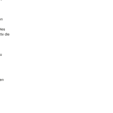
en
ies
iv die
zu
ten