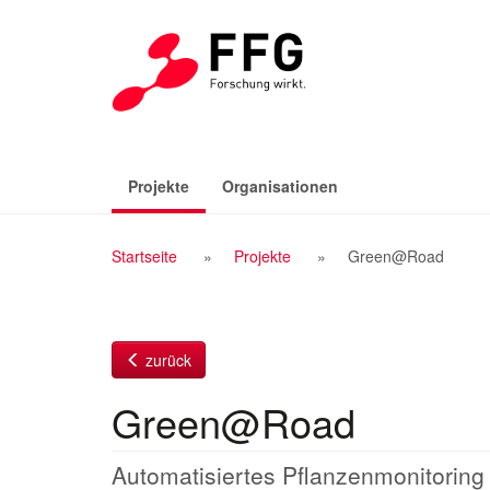
Zum
Inhalt
(aktiv)
Projekte
Organisationen
Breadcrumb
Startseite
Projekte
Green@Road
Navigation
zurück
Green@Road
Automatisiertes Pflanzenmonitoring