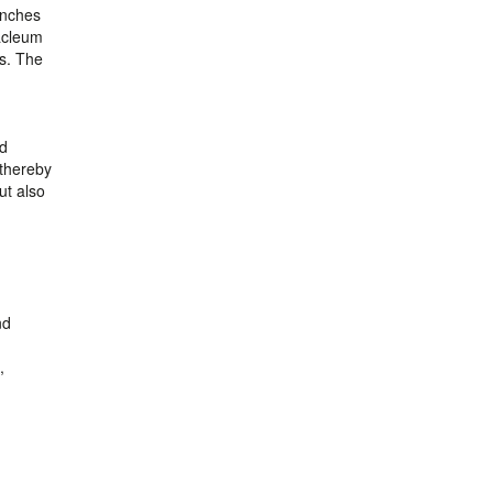
anches
racleum
as. The
ed
 thereby
ut also
nd
,