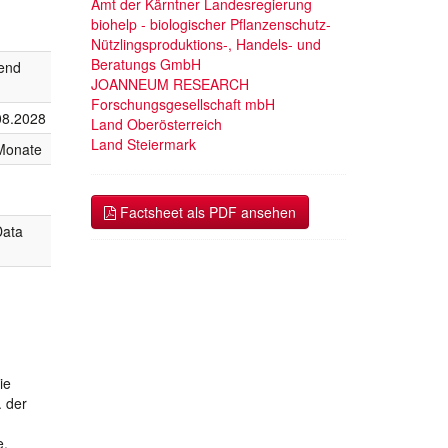
Amt der Kärntner Landesregierung
biohelp - biologischer Pflanzenschutz-
Nützlingsproduktions-, Handels- und
Beratungs GmbH
fend
JOANNEUM RESEARCH
Forschungsgesellschaft mbH
08.2028
Land Oberösterreich
Land Steiermark
Monate
Factsheet als PDF ansehen
Data
ie
. der
e,