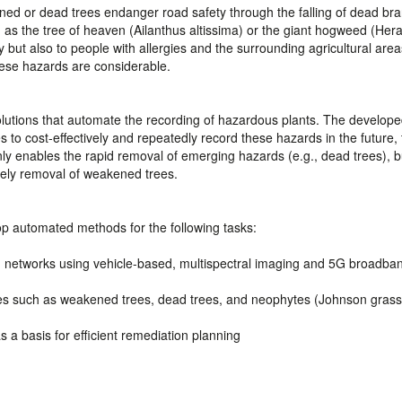
ed or dead trees endanger road safety through the falling of dead br
h as the tree of heaven (Ailanthus altissima) or the giant hogweed (He
 but also to people with allergies and the surrounding agricultural are
hese hazards are considerable.
utions that automate the recording of hazardous plants. The develop
o cost-effectively and repeatedly record these hazards in the future,
 only enables the rapid removal of emerging hazards (e.g., dead trees), b
mely removal of weakened trees.
 automated methods for the following tasks:
ad networks using vehicle-based, multispectral imaging and 5G broadba
rces such as weakened trees, dead trees, and neophytes (Johnson grass
 a basis for efficient remediation planning