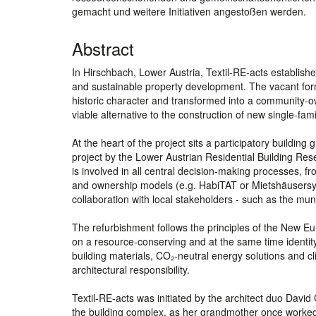
gemacht und weitere Initiativen angestoßen werden.
Abstract
In Hirschbach, Lower Austria, Textil-RE-acts establishe
and sustainable property development. The vacant forme
historic character and transformed into a community-own
viable alternative to the construction of new single-fam
At the heart of the project sits a participatory building
project by the Lower Austrian Residential Building R
is involved in all central decision-making processes, f
and ownership models (e.g. HabiTAT or Mietshäusersynd
collaboration with local stakeholders - such as the muni
The refurbishment follows the principles of the New Eu
on a resource-conserving and at the same time identity-
building materials, CO₂-neutral energy solutions and cl
architectural responsibility.
Textil-RE-acts was initiated by the architect duo Davi
the building complex, as her grandmother once worked i