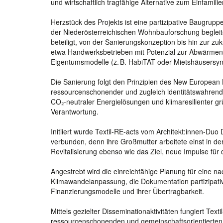
und wirtschaftlich tragfähige Alternative zum Einfam
Herzstück des Projekts ist eine partizipative Baugru
der Niederösterreichischen Wohnbauforschung begleite
beteiligt, von der Sanierungskonzeption bis hin zur z
etwa Handwerksbetrieben mit Potenzial zur Abwärmen
Eigentumsmodelle (z. B. HabiTAT oder Mietshäusersyndika
Die Sanierung folgt den Prinzipien des New European B
ressourcenschonender und zugleich identitätswahrend
CO₂-neutraler Energielösungen und klimaresilienter grü
Verantwortung.
Initiiert wurde Textil-RE-acts vom Architekt:innen-Du
verbunden, denn ihre Großmutter arbeitete einst in de
Revitalisierung ebenso wie das Ziel, neue Impulse für 
Angestrebt wird die einreichfähige Planung für eine
Klimawandelanpassung, die Dokumentation partizipativ
Finanzierungsmodelle und ihrer Übertragbarkeit.
Mittels gezielter Disseminationaktivitäten fungiert Tex
ressourcenschonenden und gemeinschaftsorientierten