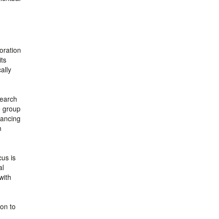
oration
its
ally
search
e group
nancing
n
cus is
al
with
ion to