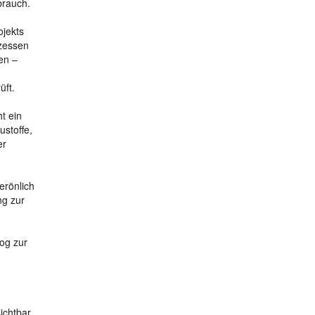
brauch.
ojekts
ozessen
en –
üft.
t ein
stoffe,
er
erönlich
ng zur
og zur
ichtbar