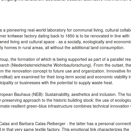
s a pioneering real-world laboratory for communal living, cultural collab
r knitwear factory dating back to 1850 is to be renovated in line with 
ed living and cultural space - as a socially, ecologically and economic
ily homes in rural areas, all without the additional land consumption.
 group, the formation of which is being supported as part of a parallel re
esearch (Niederösterreichische Wohnbauforschung). From the outset, th
rom the renovation concept to future use and organization. Innovative fi
ikat) are examined for their long-term social and economic viability i
cipality or businesses with the potential to supply waste heat.
ropean Bauhaus (NEB): Sustainability, aesthetics and inclusion. The fo
preserving approach to the historic building stock: the use of ecologic
imate-resilient green-blue infrastructure combines technical innovation 
d Calas and Barbara Calas-Reiberger - the latter has a personal connect
n that very same textile factory. This emotional link characterizes the