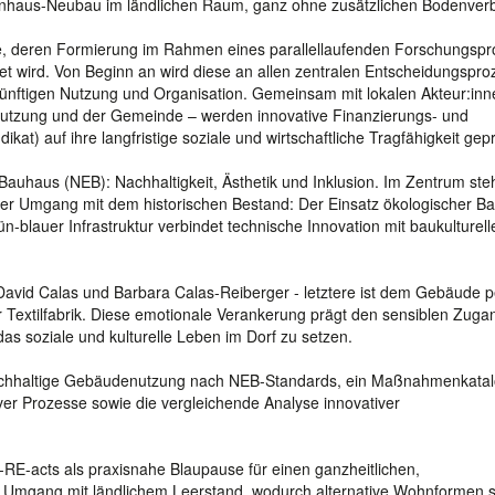
ilienhaus-Neubau im ländlichen Raum, ganz ohne zusätzlichen Bodenver
ppe, deren Formierung im Rahmen eines parallellaufenden Forschungspr
t wird. Von Beginn an wird diese an allen zentralen Entscheidungspr
ukünftigen Nutzung und Organisation. Gemeinsam mit lokalen Akteur:inn
utzung und der Gemeinde – werden innovative Finanzierungs- und
t) auf ihre langfristige soziale und wirtschaftliche Tragfähigkeit gepr
auhaus (NEB): Nachhaltigkeit, Ästhetik und Inklusion. Im Zentrum steh
er Umgang mit dem historischen Bestand: Der Einsatz ökologischer Bau
n-blauer Infrastruktur verbindet technische Innovation mit baukulturell
o David Calas und Barbara Calas-Reiberger - letztere ist dem Gebäude p
r Textilfabrik. Diese emotionale Verankerung prägt den sensiblen Zuga
das soziale und kulturelle Leben im Dorf zu setzen.
 nachhaltige Gebäudenutzung nach NEB-Standards, ein Maßnahmenkatal
er Prozesse sowie die vergleichende Analyse innovativer
til-RE-acts als praxisnahe Blaupause für einen ganzheitlichen,
 Umgang mit ländlichem Leerstand, wodurch alternative Wohnformen s