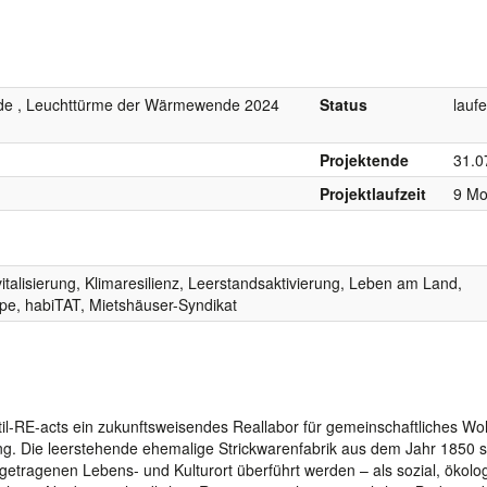
e , Leuchttürme der Wärmewende 2024
Status
lauf
Projektende
31.0
Projektlaufzeit
9 Mo
alisierung, Klimaresilienz, Leerstandsaktivierung, Leben am Land,
e, habiTAT, Mietshäuser-Syndikat
til-RE-acts ein zukunftsweisendes Reallabor für gemeinschaftliches W
ng. Die leerstehende ehemalige Strickwarenfabrik aus dem Jahr 1850 s
getragenen Lebens- und Kulturort überführt werden – als sozial, ökolo