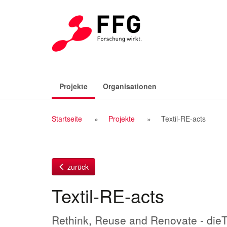
Zum
Inhalt
(aktiv)
Projekte
Organisationen
Breadcrumb
Startseite
Projekte
Textil-RE-acts
Navigation
zurück
Textil-RE-acts
Rethink, Reuse and Renovate - dieTex