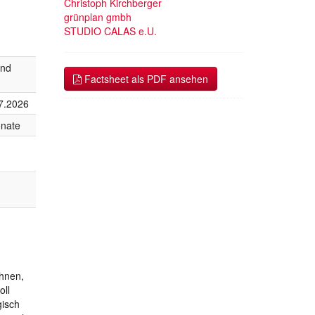
Christoph Kirchberger
grünplan gmbh
STUDIO CALAS e.U.
end
Factsheet als PDF ansehen
7.2026
nate
ohnen,
oll
gisch