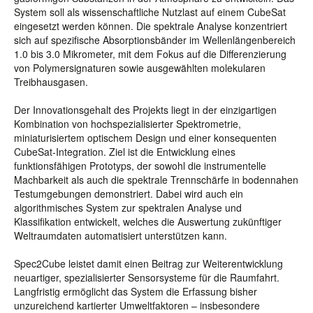
System soll als wissenschaftliche Nutzlast auf einem CubeSat
eingesetzt werden können. Die spektrale Analyse konzentriert
sich auf spezifische Absorptionsbänder im Wellenlängenbereich
1.0 bis 3.0 Mikrometer, mit dem Fokus auf die Differenzierung
von Polymersignaturen sowie ausgewählten molekularen
Treibhausgasen.
Der Innovationsgehalt des Projekts liegt in der einzigartigen
Kombination von hochspezialisierter Spektrometrie,
miniaturisiertem optischem Design und einer konsequenten
CubeSat-Integration. Ziel ist die Entwicklung eines
funktionsfähigen Prototyps, der sowohl die instrumentelle
Machbarkeit als auch die spektrale Trennschärfe in bodennahen
Testumgebungen demonstriert. Dabei wird auch ein
algorithmisches System zur spektralen Analyse und
Klassifikation entwickelt, welches die Auswertung zukünftiger
Weltraumdaten automatisiert unterstützen kann.
Spec2Cube leistet damit einen Beitrag zur Weiterentwicklung
neuartiger, spezialisierter Sensorsysteme für die Raumfahrt.
Langfristig ermöglicht das System die Erfassung bisher
unzureichend kartierter Umweltfaktoren – insbesondere