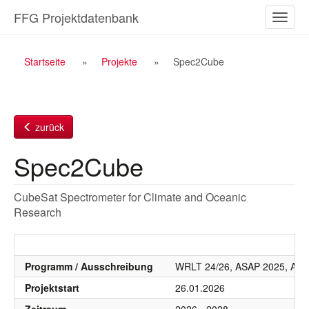
Zum
FFG Projektdatenbank
Naviga
Inhalt
ein-/a
Breadcrumb
Startseite
Projekte
Spec2Cube
Navigation
zurück
Spec2Cube
CubeSat Spectrometer for Climate and Oceanic
Research
Programm / Ausschreibung
WRLT 24/26, ASAP 2025, AS
Projektstart
26.01.2026