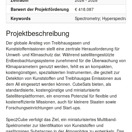
Zeitraum
2026 - 2028
Barwert der Projektförderung
€ 418.087
Keywords
Spectrometry; Hyperspectral 
Projektbeschreibung
Der globale Anstieg von Treibhausgasen und
Kunststoffemissionen stellt eine zentrale Herausforderung für
Umwelt- und Klimaschutz dar. Während satellitengestützte
Erdbeobachtungssysteme zunehmend für die Überwachung von
Klimaparametern genutzt werden, fehlt es an kompakten,
kostengünstigen, spezialisierten Instrumenten, die gezielt zur
Detektion von Kunststoffen und Treibhausgas Emissionen aus
dem All eingesetzt werden können. CubeSats bieten, als
standardisierte, kostengünstige und miniaturisierte
Satellitenplattformen, ein enormes Potenzial für flexible und
kosteneffiziente Missionen, auch für kleinere Staaten sowie
Forschungseinrichtungen und Start-ups.
Spec2Cube verfolgt das Ziel, ein miniaturisiertes Multiband-
Spektrometer zur Identifikation von Kunststoffen und
gasförmigen Substanzen in der Atmosphäre zu entwickeln. Das