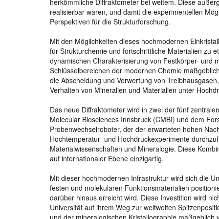
herkömmliche Diffraktometer bei weitem. Diese außerg
realisierbar waren, und damit die experimentellen Mög
Perspektiven für die Strukturforschung.
Mit den Möglichkeiten dieses hochmodernen Einkristall
für Strukturchemie und fortschrittliche Materialien zu e
dynamischen Charakterisierung von Festkörper- und mo
Schlüsselbereichen der modernen Chemie maßgeblich 
die Abscheidung und Verwertung von Treibhausgasen,
Verhalten von Mineralien und Materialien unter Hoch
Das neue Diffraktometer wird in zwei der fünf zentral
Molecular Biosciences Innsbruck (CMBI) und dem For
Probenwechselroboter, der der erwarteten hohen Nachf
Hochtemperatur- und Hochdruckexperimente durchzufüh
Materialwissenschaften und Mineralogie. Diese Kombi
auf internationaler Ebene einzigartig.
Mit dieser hochmodernen Infrastruktur wird sich die Uni
festen und molekularen Funktionsmaterialien positionie
darüber hinaus erreicht wird. Diese Investition wird ni
Universität auf ihrem Weg zur weltweiten Spitzenpositi
und der mineralogischen Kristallographie maßgeblich 