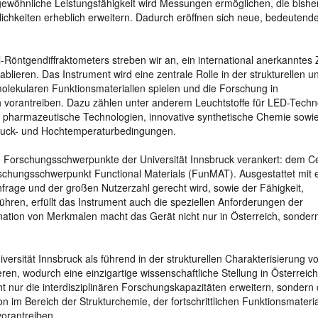
ewöhnliche Leistungsfähigkeit wird Messungen ermöglichen, die bisher
lichkeiten erheblich erweitern. Dadurch eröffnen sich neue, bedeutend
-Röntgendiffraktometers streben wir an, ein international anerkanntes
tablieren. Das Instrument wird eine zentrale Rolle in der strukturellen u
lekularen Funktionsmaterialien spielen und die Forschung in
vorantreiben. Dazu zählen unter anderem Leuchtstoffe für LED-Techn
 pharmazeutische Technologien, innovative synthetische Chemie sowi
druck- und Hochtemperaturbedingungen.
en Forschungsschwerpunkte der Universität Innsbruck verankert: dem Ce
schungsschwerpunkt Functional Materials (FunMAT). Ausgestattet mit
rage und der großen Nutzerzahl gerecht wird, sowie der Fähigkeit,
ren, erfüllt das Instrument auch die speziellen Anforderungen der
nation von Merkmalen macht das Gerät nicht nur in Österreich, sonder
versität Innsbruck als führend in der strukturellen Charakterisierung v
ren, wodurch eine einzigartige wissenschaftliche Stellung in Österreic
cht nur die interdisziplinären Forschungskapazitäten erweitern, sondern 
on im Bereich der Strukturchemie, der fortschrittlichen Funktionsmateria
vorantreiben.