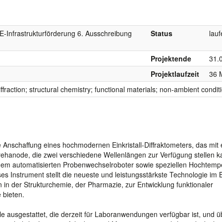
&E-Infrastrukturförderung 6. Ausschreibung
Status
lau
Projektende
31.
Projektlaufzeit
36 
iffraction; structural chemistry; functional materials; non-ambient condit
ie Anschaffung eines hochmodernen Einkristall-Diffraktometers, das mit 
Drehanode, die zwei verschiedene Wellenlängen zur Verfügung stellen k
inem automatisierten Probenwechselroboter sowie speziellen Hochtemp
Instrument stellt die neueste und leistungsstärkste Technologie im 
n in der Strukturchemie, der Pharmazie, zur Entwicklung funktionaler
 bieten.
e ausgestattet, die derzeit für Laboranwendungen verfügbar ist, und übe