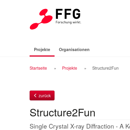
Zum
Inhalt
(aktiv)
Projekte
Organisationen
Breadcrumb
Startseite
Projekte
Structure2Fun
Navigation
zurück
Structure2Fun
Single Crystal X-ray Diffraction - A 