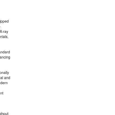
uipped
-
X-ray
rials,
tandard
vancing
onally
ral and
odern
ent
ughput