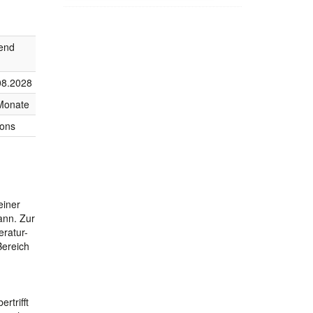
fend
08.2028
Monate
ions
einer
ann. Zur
eratur-
Bereich
rtrifft