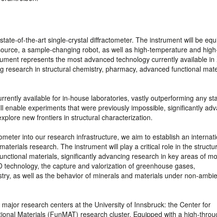
state-of-the-art single-crystal diffractometer. The instrument will be eq
source, a sample-changing robot, as well as high-temperature and high
ument represents the most advanced technology currently available in 
ing research in structural chemistry, pharmacy, advanced functional mate
rently available for in-house laboratories, vastly outperforming any s
ll enable experiments that were previously impossible, significantly ad
xplore new frontiers in structural characterization.
tometer into our research infrastructure, we aim to establish an internati
erials research. The instrument will play a critical role in the structu
unctional materials, significantly advancing research in key areas of m
D technology, the capture and valorization of greenhouse gases,
try, as well as the behavior of minerals and materials under non-ambi
 major research centers at the University of Innsbruck: the Center for
ional Materials (FunMAT) research cluster. Equipped with a high-thro