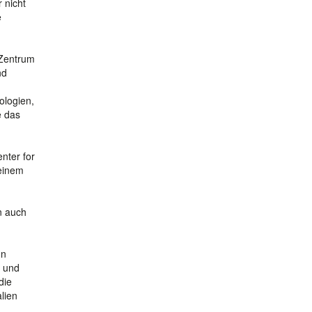
 nicht
e
 Zentrum
nd
ologien,
e das
nter for
 einem
n auch
on
h und
die
lien