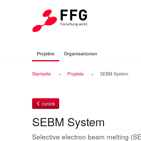
Zum
Inhalt
(aktiv)
Projekte
Organisationen
Breadcrumb
Startseite
Projekte
SEBM System
Navigation
zurück
SEBM System
Selective electron beam melting (S