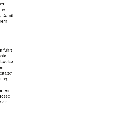
hen
eue
. Damit
dern
n führt
chte
lsweise
ten
stattet
rung,
hemen
eresse
h ein