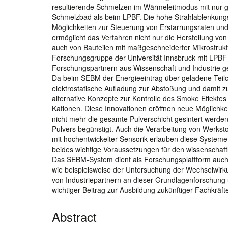
resultierende Schmelzen im Wärmeleitmodus mit nur 
Schmelzbad als beim LPBF. Die hohe Strahlablenkungs
Möglichkeiten zur Steuerung von Erstarrungsraten und
ermöglicht das Verfahren nicht nur die Herstellung von
auch von Bauteilen mit maßgeschneiderter Mikrostrukt
Forschungsgruppe der Universität Innsbruck mit LPBF b
Forschungspartnern aus Wissenschaft und Industrie ge
Da beim SEBM der Energieeintrag über geladene Teilc
elektrostatische Aufladung zur Abstoßung und damit 
alternative Konzepte zur Kontrolle des Smoke Effektes
Kationen. Diese Innovationen eröffnen neue Möglichke
nicht mehr die gesamte Pulverschicht gesintert werd
Pulvers begünstigt. Auch die Verarbeitung von Werkst
mit hochentwickelter Sensorik erlauben diese System
beides wichtige Voraussetzungen für den wissenschaft
Das SEBM-System dient als Forschungsplattform auc
wie beispielsweise der Untersuchung der Wechselwirk
von Industriepartnern an dieser Grundlagenforschung u
wichtiger Beitrag zur Ausbildung zukünftiger Fachkräft
Abstract