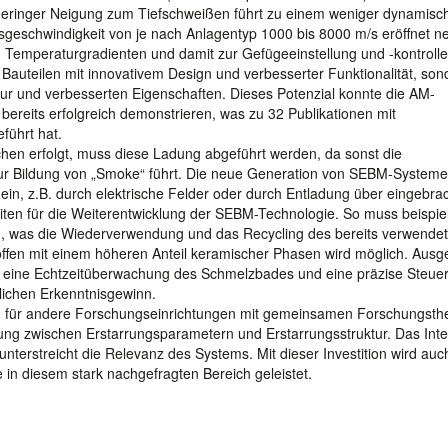
geringer Neigung zum Tiefschweißen führt zu einem weniger dynamisc
geschwindigkeit von je nach Anlagentyp 1000 bis 8000 m/s eröffnet n
 Temperaturgradienten und damit zur Gefügeeinstellung und -kontrolle
 Bauteilen mit innovativem Design und verbesserter Funktionalität, son
ur und verbesserten Eigenschaften. Dieses Potenzial konnte die AM-
ereits erfolgreich demonstrieren, was zu 32 Publikationen mit
führt hat.
hen erfolgt, muss diese Ladung abgeführt werden, da sonst die
zur Bildung von „Smoke“ führt. Die neue Generation von SEBM-Systeme
 ein, z.B. durch elektrische Felder oder durch Entladung über eingebra
iten für die Weiterentwicklung der SEBM-Technologie. So muss beispie
en, was die Wiederverwendung und das Recycling des bereits verwende
offen mit einem höheren Anteil keramischer Phasen wird möglich. Ausge
e eine Echtzeitüberwachung des Schmelzbades und eine präzise Steue
lichen Erkenntnisgewinn.
h für andere Forschungseinrichtungen mit gemeinsamen Forschungst
ung zwischen Erstarrungsparametern und Erstarrungsstruktur. Das Int
nterstreicht die Relevanz des Systems. Mit dieser Investition wird auc
e in diesem stark nachgefragten Bereich geleistet.