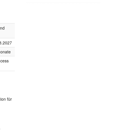
end
8.2027
onate
ocess
ion für
s