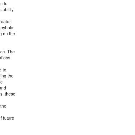
m to
 ability
reater
keyhole
g on the
rch. The
ations
d to
ing the
he
 and
rs, these
 the
f future