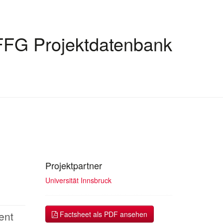
FFG Projektdatenbank
Projektpartner
Universität Innsbruck
ent
Factsheet als PDF ansehen