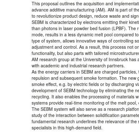
This proposal outlines the acquisition and implementa
advance additive manufacturing (AM). AM is part of the 
to revolutionize product design, reduce waste and sig
SEBM is characterized by electrons emitting their kine
than photons in laser powder bed fusion (LPBF). The r
mode, results in a less dynamic melt pool compared t
type of system, allows innovative ways of controlling s
adjustment and control. As a result, this process not 
functionality, but also parts with tailored microstruct
AM research group at the University of Innsbruck has a
with academic and industrial research partners.
As the energy carriers in SEBM are charged particles, t
repulsion and subsequent smoke formation. The new ge
smoke effect, e.g. by electric fields or by discharging 
development of SEBM technology by eliminating the nee
recycling. It also enables the processing of materials
systems provide real-time monitoring of the melt pool, 
The SEBM system will also serve as a research platfor
study of the interaction between solidification parameter
fundamental research underlines the relevance of the sys
specialists in this high-demand field.