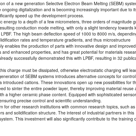
tion of a new generation Selective Electron Beam Melting (SEBM) syste
ongoing digitalization and is becoming increasingly important due to its
nificantly speed up the development process.
tic energy to a depth of a few micrometers, three orders of magnitude g
esulting conduction mode melting, with only a slight tendency towards 
o LPBF. The high beam deflection speed of 1000 to 8000 m/s, dependin
olidification rates and temperature gradients, and thus microstructure
only enables the production of parts with innovative design and improved
ures and enhanced properties, and has great potential for materials resea
lready successfully demonstrated this with LPBF, resulting in 32 public
his charge must be dissipated, otherwise electrostatic charging will lea
neration of SEBM systems introduces alternative concepts for controll
via introduced cations. These innovations open up new possibilities for t
d to sinter the entire powder layer, thereby improving material reuse
 with a higher ceramic phase content. Equipped with sophisticated senso
ensuring precise control and scientific understanding.
m for other research institutions with common research topics, such as
s and solidification structure. The interest of industrial partners in this
tem. This investment will also significantly contribute to the training o