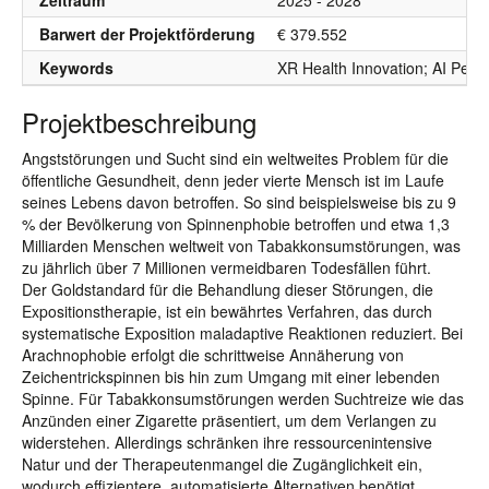
Zeitraum
2025 - 2028
Barwert der Projektförderung
€ 379.552
Keywords
XR Health Innovation; AI Pers
Projektbeschreibung
Angststörungen und Sucht sind ein weltweites Problem für die
öffentliche Gesundheit, denn jeder vierte Mensch ist im Laufe
seines Lebens davon betroffen. So sind beispielsweise bis zu 9
% der Bevölkerung von Spinnenphobie betroffen und etwa 1,3
Milliarden Menschen weltweit von Tabakkonsumstörungen, was
zu jährlich über 7 Millionen vermeidbaren Todesfällen führt.
Der Goldstandard für die Behandlung dieser Störungen, die
Expositionstherapie, ist ein bewährtes Verfahren, das durch
systematische Exposition maladaptive Reaktionen reduziert. Bei
Arachnophobie erfolgt die schrittweise Annäherung von
Zeichentrickspinnen bis hin zum Umgang mit einer lebenden
Spinne. Für Tabakkonsumstörungen werden Suchtreize wie das
Anzünden einer Zigarette präsentiert, um dem Verlangen zu
widerstehen. Allerdings schränken ihre ressourcenintensive
Natur und der Therapeutenmangel die Zugänglichkeit ein,
wodurch effizientere, automatisierte Alternativen benötigt