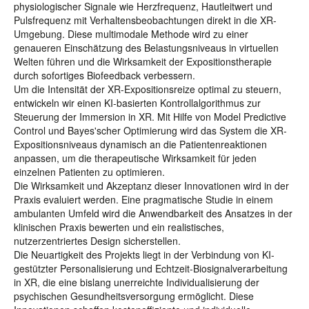
physiologischer Signale wie Herzfrequenz, Hautleitwert und
Pulsfrequenz mit Verhaltensbeobachtungen direkt in die XR-
Umgebung. Diese multimodale Methode wird zu einer
genaueren Einschätzung des Belastungsniveaus in virtuellen
Welten führen und die Wirksamkeit der Expositionstherapie
durch sofortiges Biofeedback verbessern.
Um die Intensität der XR-Expositionsreize optimal zu steuern,
entwickeln wir einen KI-basierten Kontrollalgorithmus zur
Steuerung der Immersion in XR. Mit Hilfe von Model Predictive
Control und Bayes'scher Optimierung wird das System die XR-
Expositionsniveaus dynamisch an die Patientenreaktionen
anpassen, um die therapeutische Wirksamkeit für jeden
einzelnen Patienten zu optimieren.
Die Wirksamkeit und Akzeptanz dieser Innovationen wird in der
Praxis evaluiert werden. Eine pragmatische Studie in einem
ambulanten Umfeld wird die Anwendbarkeit des Ansatzes in der
klinischen Praxis bewerten und ein realistisches,
nutzerzentriertes Design sicherstellen.
Die Neuartigkeit des Projekts liegt in der Verbindung von KI-
gestützter Personalisierung und Echtzeit-Biosignalverarbeitung
in XR, die eine bislang unerreichte Individualisierung der
psychischen Gesundheitsversorgung ermöglicht. Diese