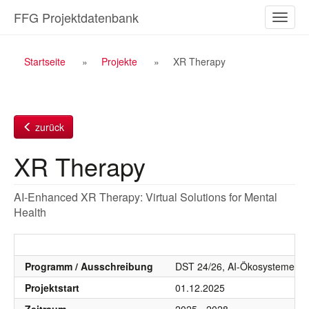
Zum
FFG Projektdatenbank
Naviga
Inhalt
ein-/a
Breadcrumb
Startseite
Projekte
XR Therapy
Navigation
zurück
XR Therapy
AI-Enhanced XR Therapy: Virtual Solutions for Mental
Health
Programm / Ausschreibung
DST 24/26, AI-Ökosysteme, Vir
Projektstart
01.12.2025