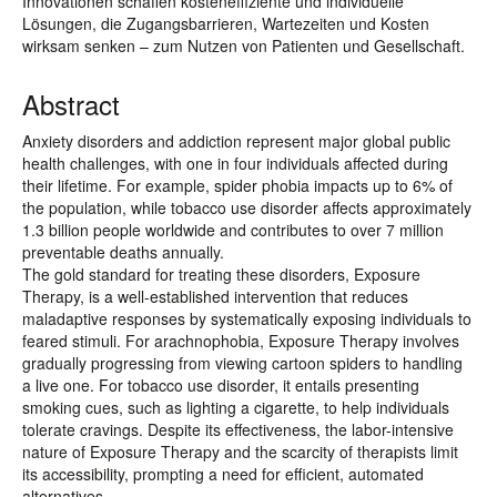
Innovationen schaffen kosteneffiziente und individuelle
Lösungen, die Zugangsbarrieren, Wartezeiten und Kosten
wirksam senken – zum Nutzen von Patienten und Gesellschaft.
Abstract
Anxiety disorders and addiction represent major global public
health challenges, with one in four individuals affected during
their lifetime. For example, spider phobia impacts up to 6% of
the population, while tobacco use disorder affects approximately
1.3 billion people worldwide and contributes to over 7 million
preventable deaths annually.
The gold standard for treating these disorders, Exposure
Therapy, is a well-established intervention that reduces
maladaptive responses by systematically exposing individuals to
feared stimuli. For arachnophobia, Exposure Therapy involves
gradually progressing from viewing cartoon spiders to handling
a live one. For tobacco use disorder, it entails presenting
smoking cues, such as lighting a cigarette, to help individuals
tolerate cravings. Despite its effectiveness, the labor-intensive
nature of Exposure Therapy and the scarcity of therapists limit
its accessibility, prompting a need for efficient, automated
alternatives.