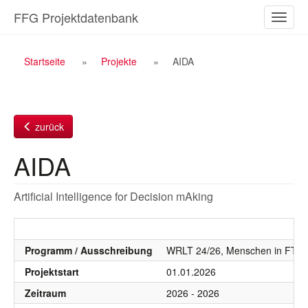
Zum
FFG Projektdatenbank
Naviga
Inhalt
ein-/a
Breadcrumb
Startseite
Projekte
AIDA
Navigation
zurück
AIDA
Artificial Intelligence for Decision mAking
Programm / Ausschreibung
WRLT 24/26, Menschen in FTI, 
Projektstart
01.01.2026
Zeitraum
2026 - 2026