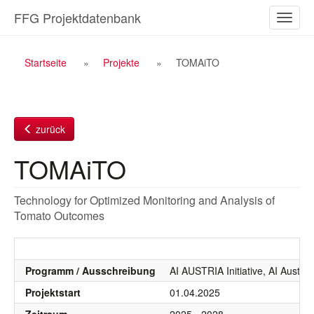
Zum
FFG Projektdatenbank
Naviga
Inhalt
ein-/a
Breadcrumb
Startseite
Projekte
TOMAiTO
Navigation
zurück
TOMAiTO
Technology for Optimized Monitoring and Analysis of
Tomato Outcomes
Programm / Ausschreibung
AI AUSTRIA Initiative, AI Austri
Projektstart
01.04.2025