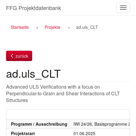
Zum
FFG Projektdatenbank
Naviga
Inhalt
ein-/a
Breadcrumb
Startseite
Projekte
ad.uls_CLT
Navigation
zurück
ad.uls_CLT
Advanced ULS Verifications with a focus on
Perpendicular-to-Grain and Shear Interactions of CLT
Structures
Programm / Ausschreibung
IWI 24/26, Basisprogramme 20
Projektstart
01.06.2025