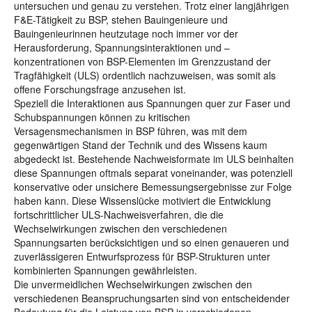
untersuchen und genau zu verstehen. Trotz einer langjährigen
F&E-Tätigkeit zu BSP, stehen Bauingenieure und
Bauingenieurinnen heutzutage noch immer vor der
Herausforderung, Spannungsinteraktionen und –
konzentrationen von BSP-Elementen im Grenzzustand der
Tragfähigkeit (ULS) ordentlich nachzuweisen, was somit als
offene Forschungsfrage anzusehen ist.
Speziell die Interaktionen aus Spannungen quer zur Faser und
Schubspannungen können zu kritischen
Versagensmechanismen in BSP führen, was mit dem
gegenwärtigen Stand der Technik und des Wissens kaum
abgedeckt ist. Bestehende Nachweisformate im ULS beinhalten
diese Spannungen oftmals separat voneinander, was potenziell
konservative oder unsichere Bemessungsergebnisse zur Folge
haben kann. Diese Wissenslücke motiviert die Entwicklung
fortschrittlicher ULS-Nachweisverfahren, die die
Wechselwirkungen zwischen den verschiedenen
Spannungsarten berücksichtigen und so einen genaueren und
zuverlässigeren Entwurfsprozess für BSP-Strukturen unter
kombinierten Spannungen gewährleisten.
Die unvermeidlichen Wechselwirkungen zwischen den
verschiedenen Beanspruchungsarten sind von entscheidender