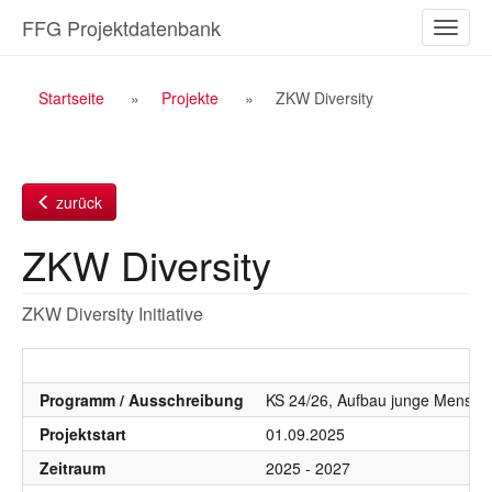
Zum
FFG Projektdatenbank
Naviga
Inhalt
ein-/a
Breadcrumb
Startseite
Projekte
ZKW Diversity
Navigation
zurück
ZKW Diversity
ZKW Diversity Initiative
Programm / Ausschreibung
KS 24/26, Aufbau junge Mensc
Projektstart
01.09.2025
Zeitraum
2025 - 2027