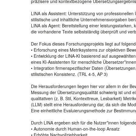
präzisere und kontextbezogene Übersetzungsergebnis
LINA als Assistent: Unterstützung von professionellen
stilistische und inhaltliche Unternehmensvorgaben ber
LINA als Agent: Bereitstellung einer leistungsstarken
die vorhandene Texte selbstständig überprüft und verb
Der Fokus dieses Forschungsprojekts liegt auf folgend
• Erforschung eines Metriksystems zur objektiven Bew
• Entwicklung der LINA-KI basierend auf ausgewählten
eines KI-Assistenten für menschliche Übersetzer*innen
• Integration firmenspezifischer Daten (Übersetzunge
stilistischen Konsistenz. (TRL 4-5, AP 3)
Die Herausforderungen liegen hier vor allem in der Be
Messung der Übersetzungsqualität schwierig ist und ei
qualitativen (z. B. Stil, Kontexttreue, Lesbarkeit) Me
(LLM) stellt eine Herausforderung dar, da sich die Mod
Eine einheitliche Evaluierungsmethode zur Bestimmung
Durch LINA ergeben sich für die Nutzer*innen folgende 
• Autonomie durch Human-on-the-loop Ansatz
• Erhöhte Nachvollziehbarkeit