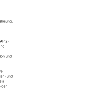
slösung,
 AP 2)
und
sion und
ve
ten) und
els
eiden.