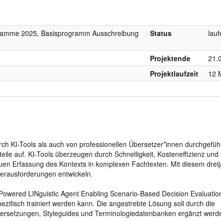
gramme 2025, Basisprogramm Ausschreibung
Status
lau
Projektende
21.
Projektlaufzeit
12 
ch KI-Tools als auch von professionellen Übersetzer*innen durchgeführ
eile auf. KI-Tools überzeugen durch Schnelligkeit, Kosteneffizienz und
uen Erfassung des Kontexts in komplexen Fachtexten. Mit diesem dreij
Herausforderungen entwickeln.
I-Powered LINguistic Agent Enabling Scenario-Based Decision Evaluation
ifisch trainiert werden kann. Die angestrebte Lösung soll durch die
ersetzungen, Styleguides und Terminologiedatenbanken ergänzt werd