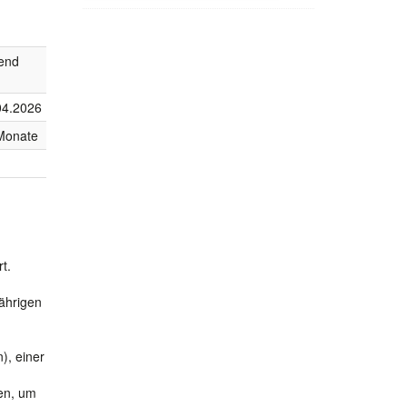
fend
04.2026
Monate
t.
ährigen
), einer
en, um