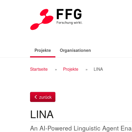
Zum
Inhalt
(aktiv)
Projekte
Organisationen
Breadcrumb
Startseite
Projekte
LINA
Navigation
zurück
LINA
An AI-Powered Linguistic Agent Ena