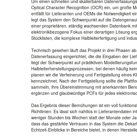
Um einen schnellen und skalierbaren Datenerfassungs
Optical Character Recognition (OCR) ein, um große 
entfällt für Lieferanten und OEMs die Notwendigkeit e
legt das System den Schwerpunkt auf die Datengenau
einer proprietären, ständig wachsenden Datenbank mi
elektronikbezogene Fokus einer derartigen Lösung ergi
Stücklisten, die komplexe Halbleiterfertigung und indus
Technisch gesehen läuft das Projekt in drei Phasen ab.
Datenerfassung eingerichtet, die die Eingaben der Lie
liegt der Schwerpunkt auf prädiktiven Modellierungsfu
Halbleiterherstellungsprozessen, bei denen häufig kein
planen wir die Verfeinerung und Fertigstellung eines 
kennzeichnet. Nach der Fertigstellung sollte die Platt
sammeln, ihre Übereinstimmung mit anerkannten Bench
ergänzen und glaubwürdige PCFs für jedes elektronische
Das Ergebnis dieser Bemühungen ist ein voll funktion
Richtlinien. Es lässt sich nahtlos in Lieferantendaten 
weniger Stunden bis Wochen statt der Monate oder Jahr
dass das gestärkte Vertrauen in das System die Dekarb
Echtzeit-Einblicke in Bereiche bietet, in denen Herste