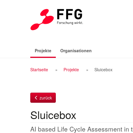
Zum
Inhalt
(aktiv)
Projekte
Organisationen
Breadcrumb
Startseite
Projekte
Sluicebox
Navigation
zurück
Sluicebox
AI based Life Cycle Assessment in t