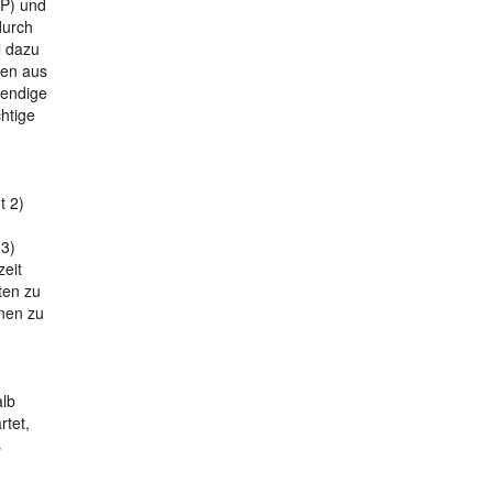
LP) und
durch
l dazu
nen aus
wendige
htige
t 2)
 3)
zeit
ten zu
nen zu
alb
rtet,
s