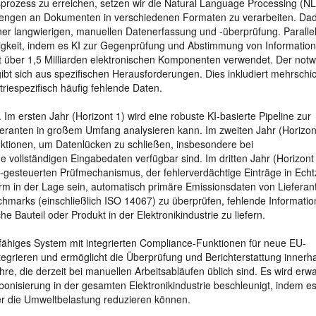
prozess zu erreichen, setzen wir die Natural Language Processing (N
Mengen an Dokumenten in verschiedenen Formaten zu verarbeiten. Da
iner langwierigen, manuellen Datenerfassung und -überprüfung. Paralle
igkeit, indem es KI zur Gegenprüfung und Abstimmung von Informatio
t über 1,5 Milliarden elektronischen Komponenten verwendet. Der not
bt sich aus spezifischen Herausforderungen. Dies inkludiert mehrschic
triespezifisch häufig fehlende Daten.
 Im ersten Jahr (Horizont 1) wird eine robuste KI-basierte Pipeline zur
feranten in großem Umfang analysieren kann. Im zweiten Jahr (Horizon
nktionen, um Datenlücken zu schließen, insbesondere bei
e vollständigen Eingabedaten verfügbar sind. Im dritten Jahr (Horizont
KI-gesteuerten Prüfmechanismus, der fehlerverdächtige Einträge in Echt
form in der Lage sein, automatisch primäre Emissionsdaten von Lieferan
marks (einschließlich ISO 14067) zu überprüfen, fehlende Informatio
 Bauteil oder Produkt in der Elektronikindustrie zu liefern.
sfähiges System mit integrierten Compliance-Funktionen für neue EU-
integrieren und ermöglicht die Überprüfung und Berichterstattung innerh
e, die derzeit bei manuellen Arbeitsabläufen üblich sind. Es wird erwa
onisierung in der gesamten Elektronikindustrie beschleunigt, indem e
ller die Umweltbelastung reduzieren können.