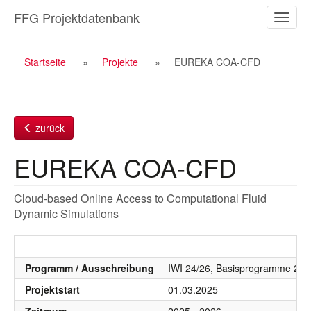
Zum
FFG Projektdatenbank
Naviga
Inhalt
ein-/a
Breadcrumb
Startseite
Projekte
EUREKA COA-CFD
Navigation
zurück
EUREKA COA-CFD
Cloud-based Online Access to Computational Fluid
Dynamic Simulations
Programm / Ausschreibung
IWI 24/26, Basisprogramme 20
Projektstart
01.03.2025